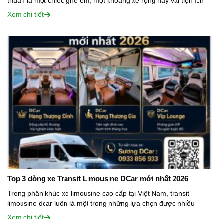
thuần là một chiếc ghế êm, một khoang xe rộng hay vài tiện ích
giải trí cơ bản. Với những khách hàng...
Xem chi tiết
Top 3 dòng xe Transit Limousine DCar mới nhất 2026
Trong phân khúc xe limousine cao cấp tại Việt Nam, transit
limousine dcar luôn là một trong những lựa chọn được nhiều
doanh nghiệp vận tải, khách sạn, resort, công ty du lịch và cá...
Xem chi tiết