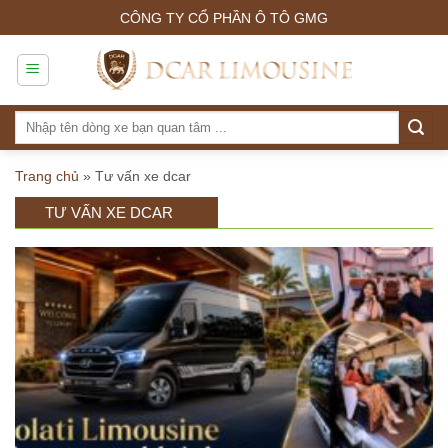
Skip
CÔNG TY CỔ PHẦN Ô TÔ GMG
to
content
Tìm
kiếm:
Trang chủ
»
Tư vấn xe dcar
TƯ VẤN XE DCAR