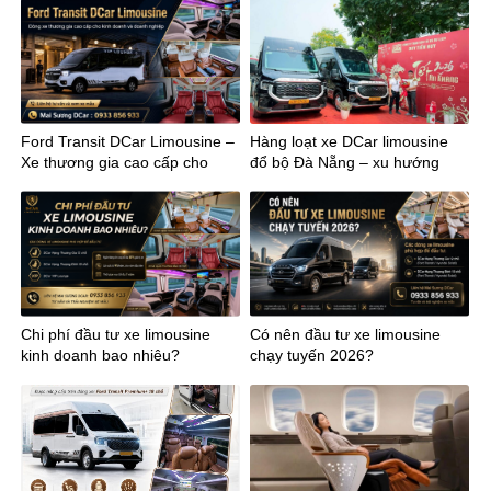
Ford Transit DCar Limousine –
Hàng loạt xe DCar limousine
Xe thương gia cao cấp cho
đổ bộ Đà Nẵng – xu hướng
kinh doanh
mới của vận chuyển cao cấp
miền Trung
Chi phí đầu tư xe limousine
Có nên đầu tư xe limousine
kinh doanh bao nhiêu?
chạy tuyến 2026?