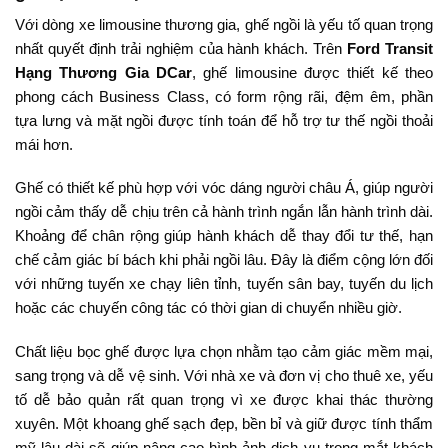
Với dòng xe limousine thương gia, ghế ngồi là yếu tố quan trọng
nhất quyết định trải nghiệm của hành khách. Trên
Ford Transit
Hạng Thương Gia DCar
, ghế limousine được thiết kế theo
phong cách Business Class, có form rộng rãi, đệm êm, phần
tựa lưng và mặt ngồi được tính toán để hỗ trợ tư thế ngồi thoải
mái hơn.
Ghế có thiết kế phù hợp với vóc dáng người châu Á, giúp người
ngồi cảm thấy dễ chịu trên cả hành trình ngắn lẫn hành trình dài.
Khoảng để chân rộng giúp hành khách dễ thay đổi tư thế, hạn
chế cảm giác bí bách khi phải ngồi lâu. Đây là điểm cộng lớn đối
với những tuyến xe chạy liên tỉnh, tuyến sân bay, tuyến du lịch
hoặc các chuyến công tác có thời gian di chuyển nhiều giờ.
Chất liệu bọc ghế được lựa chọn nhằm tạo cảm giác mềm mại,
sang trọng và dễ vệ sinh. Với nhà xe và đơn vị cho thuê xe, yếu
tố dễ bảo quản rất quan trọng vì xe được khai thác thường
xuyên. Một khoang ghế sạch đẹp, bền bỉ và giữ được tính thẩm
mỹ lâu dài sẽ giúp nâng cao hình ảnh dịch vụ trong mắt khách