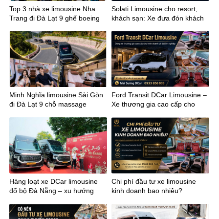
Top 3 nhà xe limousine Nha
Solati Limousine cho resort,
Trang đi Đà Lạt 9 ghế boeing
khách sạn: Xe đưa đón khách
massage
VIP chuẩn 5 sao
Minh Nghĩa limousine Sài Gòn
Ford Transit DCar Limousine –
đi Đà Lạt 9 chỗ massage
Xe thương gia cao cấp cho
kinh doanh
Hàng loạt xe DCar limousine
Chi phí đầu tư xe limousine
đổ bộ Đà Nẵng – xu hướng
kinh doanh bao nhiêu?
mới của vận chuyển cao cấp
miền Trung