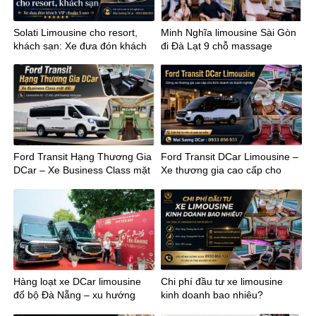
Solati Limousine cho resort,
Minh Nghĩa limousine Sài Gòn
khách sạn: Xe đưa đón khách
đi Đà Lạt 9 chỗ massage
VIP chuẩn 5 sao
Ford Transit Hạng Thương Gia
Ford Transit DCar Limousine –
DCar – Xe Business Class mặt
Xe thương gia cao cấp cho
đất
kinh doanh
Hàng loạt xe DCar limousine
Chi phí đầu tư xe limousine
đổ bộ Đà Nẵng – xu hướng
kinh doanh bao nhiêu?
mới của vận chuyển cao cấp