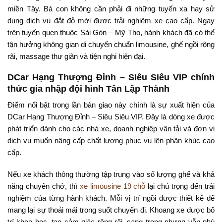
miền Tây. Bà con không cần phải đi những tuyến xa hay sử
dụng dịch vụ đắt đỏ mới được trải nghiệm xe cao cấp. Ngay
trên tuyến quen thuộc Sài Gòn – Mỹ Tho, hành khách đã có thể
tận hưởng không gian di chuyển chuẩn limousine, ghế ngồi rộng
rãi, massage thư giãn và tiện nghi hiện đại.
DCar Hạng Thượng Đỉnh – Siêu Siêu VIP chính
thức gia nhập đội hình Tân Lập Thành
Điểm nổi bật trong lần bàn giao này chính là sự xuất hiện của
DCar Hạng Thượng Đỉnh – Siêu Siêu VIP. Đây là dòng xe được
phát triển dành cho các nhà xe, doanh nghiệp vận tải và đơn vị
dịch vụ muốn nâng cấp chất lượng phục vụ lên phân khúc cao
cấp.
Nếu xe khách thông thường tập trung vào số lượng ghế và khả
năng chuyên chở, thì
xe limousine 19 chỗ
lại chú trọng đến trải
nghiệm của từng hành khách. Mỗi vị trí ngồi được thiết kế để
mang lại sự thoải mái trong suốt chuyến đi. Khoang xe được bố
trí khoa học, tạo cảm giác rộng rãi, sang trọng nhưng vẫn phù