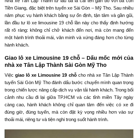
Nhà xe Tân Lập Thành từ lâu đã là cái tên gắn bó với bà con
Tiền Giang, đặc biệt trên tuyến xe Sài Gòn – Mỹ Tho. Sau nhiều
năm phục vụ hành khách bằng sự ổn định, tận tâm và gần gũi,
lần đầu tư lô xe limousine 19 chỗ lần này cho thấy định hướng
rất rõ ràng: không chỉ chở khách đến nơi, mà còn mang đến
một hành trình thoải mái, văn minh và xứng đáng hơn cho từng
hành khách.
Giao lô xe Limousine 19 chỗ – Dấu mốc mới của
nhà xe Tân Lập Thành Sài Gòn Mỹ Tho
Việc
giao lô xe Limousine 19 chỗ
cho nhà xe Tân Lập Thành
tuyến Sài Gòn Mỹ Tho đánh dấu bước chuyển mình quan trọng
trong chiến lược nâng cấp dịch vụ vận tải hành khách. Trong bối
cảnh nhu cầu đi lại giữa TP.HCM và các tỉnh miền Tây ngày
càng cao, hành khách không chỉ quan tâm đến việc có xe đi
đúng giờ, đúng tuyến, mà còn đặt kỳ vọng nhiều hơn vào sự
thoải mái, riêng tư và tiện nghi trong suốt hành trình.