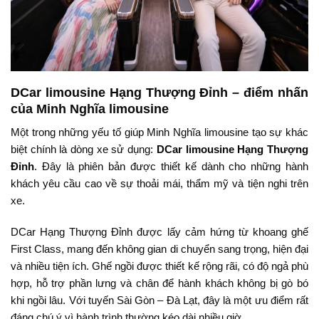
DCar limousine Hạng Thượng Đỉnh – điểm nhấn
của Minh Nghĩa limousine
Một trong những yếu tố giúp Minh Nghĩa limousine tạo sự khác
biệt chính là dòng xe sử dụng:
DCar limousine Hạng Thượng
Đỉnh
. Đây là phiên bản được thiết kế dành cho những hành
khách yêu cầu cao về sự thoải mái, thẩm mỹ và tiện nghi trên
xe.
DCar Hạng Thượng Đỉnh được lấy cảm hứng từ khoang ghế
First Class, mang đến không gian di chuyển sang trọng, hiện đại
và nhiều tiện ích. Ghế ngồi được thiết kế rộng rãi, có độ ngả phù
hợp, hỗ trợ phần lưng và chân để hành khách không bị gò bó
khi ngồi lâu. Với tuyến Sài Gòn – Đà Lạt, đây là một ưu điểm rất
đáng chú ý vì hành trình thường kéo dài nhiều giờ.