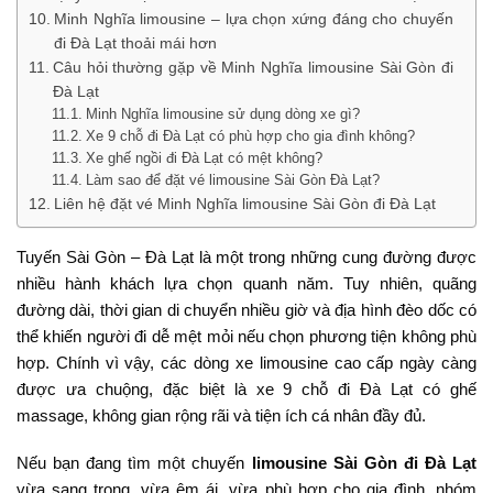
Minh Nghĩa limousine – lựa chọn xứng đáng cho chuyến
đi Đà Lạt thoải mái hơn
Câu hỏi thường gặp về Minh Nghĩa limousine Sài Gòn đi
Đà Lạt
Minh Nghĩa limousine sử dụng dòng xe gì?
Xe 9 chỗ đi Đà Lạt có phù hợp cho gia đình không?
Xe ghế ngồi đi Đà Lạt có mệt không?
Làm sao để đặt vé limousine Sài Gòn Đà Lạt?
Liên hệ đặt vé Minh Nghĩa limousine Sài Gòn đi Đà Lạt
Tuyến Sài Gòn – Đà Lạt là một trong những cung đường được
nhiều hành khách lựa chọn quanh năm. Tuy nhiên, quãng
đường dài, thời gian di chuyển nhiều giờ và địa hình đèo dốc có
thể khiến người đi dễ mệt mỏi nếu chọn phương tiện không phù
hợp. Chính vì vậy, các dòng xe limousine cao cấp ngày càng
được ưa chuộng, đặc biệt là xe 9 chỗ đi Đà Lạt có ghế
massage, không gian rộng rãi và tiện ích cá nhân đầy đủ.
Nếu bạn đang tìm một chuyến
limousine Sài Gòn đi Đà Lạt
vừa sang trọng, vừa êm ái, vừa phù hợp cho gia đình, nhóm