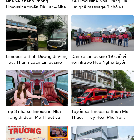
Nhà xe Khanh Phong
Xe Limousine Nha Trang Đà
Limousine tuyến Đà Lạt – Nha
Lạt ghế massage 9 chỗ và
Trang ghế thương gia
ngược lại
Limousine Bình Dương đi Vũng
Dàn xe Limousine 19 chỗ về
Tàu: Thanh Loan Limousine
với nhà xe Huệ Nghĩa tuyến
khai trương tuyến mới
Sài Gòn – Tây Ninh
Top 3 nhà xe limousine Nha
Tuyến xe limousine Buôn Mê
Trang đi Buôn Ma Thuột và
Thuột – Tuy Hoà, Phú Yên:
ngược lại
bùng nổ đầu tư sau sáp nhập
tỉnh