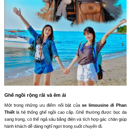
Ghế
ngồi
rộng
rãi
và
êm
ái
Một
trong
những
ưu
điểm
nổi
bật
của
xe
limousine
đi
Phan
Thiết
là
hệ
thống
ghế
ngồi
cao
cấp.
Ghế
thường
được
bọc
da
sang
trọng,
có
thể
ngả
sâu
bằng
điện
và
tích
hợp
gác
chân
giúp
hành
khách
dễ
dàng
nghỉ
ngơi
trong
suốt
chuyến
đi.