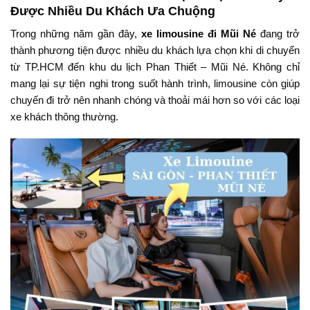
Được
Nhiều
Du
Khách
Ưa
Chuộng
Trong
những
năm
gần
đây,
xe
limousine
đi
Mũi
Né
đang
trở
thành
phương
tiện
được
nhiều
du
khách
lựa
chọn
khi
di
chuyển
từ
TP.
HCM
đến
khu
du
lịch
Phan
Thiết –
Mũi
Né.
Không
chỉ
mang
lại
sự
tiện
nghi
trong
suốt
hành
trình,
limousine
còn
giúp
chuyến
đi
trở
nên
nhanh
chóng
và
thoải
mái
hơn
so
với
các
loại
xe
khách
thông
thường.