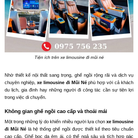
Tiện ích trên xe limousine đi mũi né
Nhờ
thiết
kế
nội
thất
sang
trọng,
ghế
ngồi
rộng
rãi
và
dịch
vụ
chuyên
nghiệp,
xe
limousine
đi
Mũi
Né
phù
hợp
với
cả
khách
du
lịch,
gia
đình
hay
những
người
đi
công
tác
cần
sự
tiện
lợi
trong
việc
di
chuyển.
Không
gian
ghế
ngồi
cao
cấp
và
thoải
mái
Một
trong
những
lý
do
khiến
nhiều
người
lựa
chọn
xe
limousine
đi
Mũi
Né
là
hệ
thống
ghế
ngồi
được
thiết
kế
theo
tiêu
chuẩn
cao
cấp.
Ghế
bọc
da
êm
ái,
có
thể
ngả
sâu
và
tích
hợp
gác