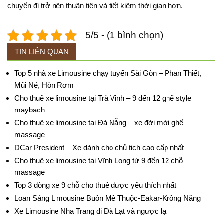
chuyến
đi
trở
nên
thuận
tiện
và
tiết
kiệm
thời
gian
hơn.
5/5 - (1 bình chọn)
TIN LIÊN QUAN
Top 5 nhà xe Limousine chạy tuyến Sài Gòn – Phan Thiết,
Mũi Né, Hòn Rơm
Cho thuê xe limousine tại Trà Vinh – 9 đến 12 ghế style
maybach
Cho thuê xe limousine tại Đà Nẵng – xe đời mới ghế
massage
DCar President – Xe dành cho chủ tịch cao cấp nhất
Cho thuê xe limousine tại Vĩnh Long từ 9 đến 12 chỗ
massage
Top 3 dòng xe 9 chỗ cho thuê được yêu thích nhất
Loan Sáng Limousine Buôn Mê Thuộc-Eakar-Krông Năng
Xe Limousine Nha Trang đi Đà Lạt và ngược lại