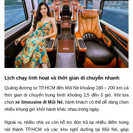
Lịch
chạy
linh
hoạt
và
thời
gian
di
chuyển
nhanh
Quãng
đường
từ
TP.
HCM
đến
Mũi
Né
khoảng
180 –
200
km
và
thời
gian
di
chuyển
trung
bình
khoảng
2,5
đến
3
giờ.
Khi
lựa
chọn
xe
limousine
đi
Mũi
Né
,
hành
khách
có
thể
dễ
dàng
chọn
nhiều
khung
giờ
khởi
hành
khác
nhau
trong
ngày.
Ngoài
ra,
nhiều
nhà
xe
còn
hỗ
trợ
đón
trả
tại
nhiều
điểm
trong
nội
thành
TP.
HCM
và
các
khu
nghỉ
dưỡng
tại
Mũi
Né,
giúp