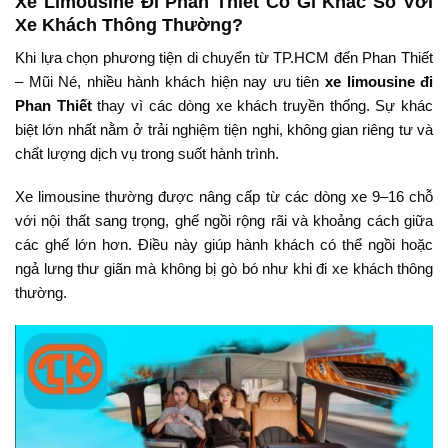
Xe
Limousine
Đi
Phan
Thiết
Có
Gì
Khác
So
Với
Xe
Khách
Thông
Thường?
Khi
lựa
chọn
phương
tiện
di
chuyển
từ
TP.
HCM
đến
Phan
Thiết
–
Mũi
Né,
nhiều
hành
khách
hiện
nay
ưu
tiên
xe
limousine
đi
Phan
Thiết
thay
vì
các
dòng
xe
khách
truyền
thống.
Sự
khác
biệt
lớn
nhất
nằm
ở
trải
nghiệm
tiện
nghi,
không
gian
riêng
tư
và
chất
lượng
dịch
vụ
trong
suốt
hành
trình.
Xe
limousine
thường
được
nâng
cấp
từ
các
dòng
xe
9–
16
chỗ
với
nội
thất
sang
trọng,
ghế
ngồi
rộng
rãi
và
khoảng
cách
giữa
các
ghế
lớn
hơn.
Điều
này
giúp
hành
khách
có
thể
ngồi
hoặc
ngả
lưng
thư
giãn
mà
không
bị
gò
bó
như
khi
đi
xe
khách
thông
thường.