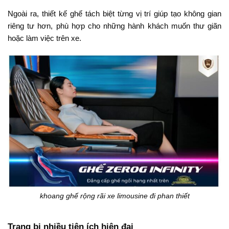
Ngoài
ra,
thiết
kế
ghế
tách
biệt
từng
vị
trí
giúp
tạo
không
gian
riêng
tư
hơn,
phù
hợp
cho
những
hành
khách
muốn
thư
giãn
hoặc
làm
việc
trên
xe.
khoang ghế rộng rãi xe limousine đi phan thiết
Trang
bị
nhiều
tiện
ích
hiện
đại