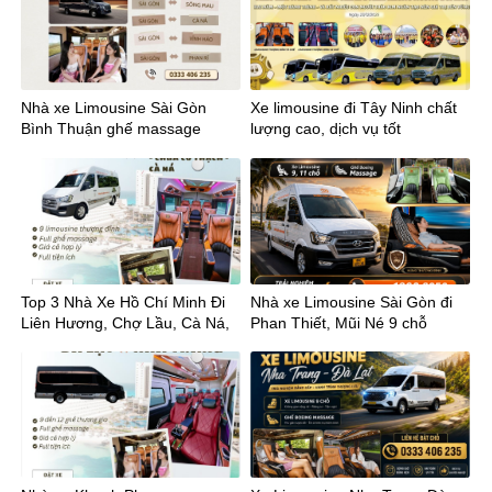
Nhà xe Limousine Sài Gòn
Xe limousine đi Tây Ninh chất
Bình Thuận ghế massage
lượng cao, dịch vụ tốt
Top 3 Nhà Xe Hồ Chí Minh Đi
Nhà xe Limousine Sài Gòn đi
Liên Hương, Chợ Lầu, Cà Ná,
Phan Thiết, Mũi Né 9 chỗ
Phan Rí Uy Tín Nhất
massage