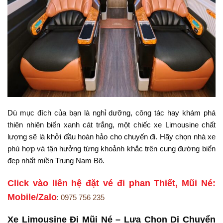
Dù mục đích của bạn là nghỉ dưỡng, công tác hay khám phá
thiên nhiên biển xanh cát trắng, một chiếc xe Limousine chất
lượng sẽ là khởi đầu hoàn hảo cho chuyến đi. Hãy chọn nhà xe
phù hợp và tận hưởng từng khoảnh khắc trên cung đường biển
đẹp nhất miền Trung Nam Bộ.
Click vào liên hệ đặt vé đi phan Thiết, Mũi Né:
Mobile/Zalo
:
0975 756 235
Xe
Limousine
Đi
Mũi
Né –
Lựa
Chọn
Di
Chuyển