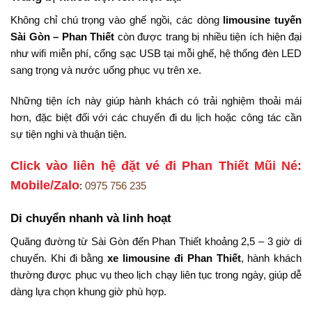
Không
chỉ
chú
trọng
vào
ghế
ngồi,
các
dòng
limousine
tuyến
Sài
Gòn –
Phan
Thiết
còn
được
trang
bị
nhiều
tiện
ích
hiện
đại
như
wifi
miễn
phí,
cổng
sạc
USB
tại
mỗi
ghế,
hệ
thống
đèn
LED
sang
trọng
và
nước
uống
phục
vụ
trên
xe.
Những
tiện
ích
này
giúp
hành
khách
có
trải
nghiệm
thoải
mái
hơn,
đặc
biệt
đối
với
các
chuyến
đi
du
lịch
hoặc
công
tác
cần
sự
tiện
nghi
và
thuận
tiện.
Click vào liên hệ đặt vé đi Phan Thiết Mũi Né:
Mobile/Zalo
:
0975 756 235
Di
chuyển
nhanh
và
linh
hoạt
Quãng
đường
từ
Sài
Gòn
đến
Phan
Thiết
khoảng
2,5 –
3
giờ
di
chuyển.
Khi
đi
bằng
xe
limousine
đi
Phan
Thiết
,
hành
khách
thường
được
phục
vụ
theo
lịch
chạy
liên
tục
trong
ngày,
giúp
dễ
dàng
lựa
chọn
khung
giờ
phù
hợp.