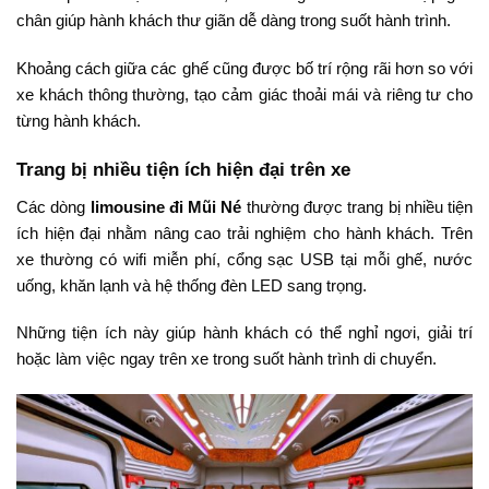
chân
giúp
hành
khách
thư
giãn
dễ
dàng
trong
suốt
hành
trình.
Khoảng
cách
giữa
các
ghế
cũng
được
bố
trí
rộng
rãi
hơn
so
với
xe
khách
thông
thường,
tạo
cảm
giác
thoải
mái
và
riêng
tư
cho
từng
hành
khách.
Trang
bị
nhiều
tiện
ích
hiện
đại
trên
xe
Các
dòng
limousine
đi
Mũi
Né
thường
được
trang
bị
nhiều
tiện
ích
hiện
đại
nhằm
nâng
cao
trải
nghiệm
cho
hành
khách.
Trên
xe
thường
có
wifi
miễn
phí,
cổng
sạc
USB
tại
mỗi
ghế,
nước
uống,
khăn
lạnh
và
hệ
thống
đèn
LED
sang
trọng.
Những
tiện
ích
này
giúp
hành
khách
có
thể
nghỉ
ngơi,
giải
trí
hoặc
làm
việc
ngay
trên
xe
trong
suốt
hành
trình
di
chuyển.