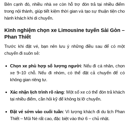
Bên
cạnh
đó,
nhiều
nhà
xe
còn
hỗ
trợ
đón
trả
tại
nhiều
điểm
trong
nội
thành,
giúp
tiết
kiệm
thời
gian
và
tạo
sự
thuận
tiện
cho
hành
khách
khi
di
chuyển.
Kinh nghiệm chọn xe Limousine tuyến Sài Gòn –
Phan Thiết
Trước khi đặt vé, bạn nên lưu ý những điều sau để có một
chuyến đi suôn sẻ:
Chọn xe phù hợp số lượng người
: Nếu đi cá nhân, chọn
xe 9–10 chỗ. Nếu đi nhóm, có thể đặt cả chuyến để có
không gian riêng tư.
Xác nhận lịch trình rõ ràng
: Một số xe có thể đón trả khách
tại nhiều điểm, cần hỏi kỹ để không bị lỡ chuyến.
Đặt vé sớm vào cuối tuần
: Vì lượng khách đi du lịch Phan
Thiết – Mũi Né rất cao, đặc biệt vào thứ 6 – chủ nhật.