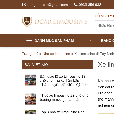
Skip
hangotodcar@gmail.com
0933 856 933
to
content
CÔNG TY 
Tìm
kiếm:
DANH MỤC SẢN PHẨM
BẢNG G
Trang chủ
»
Nhà xe limousine
»
Xe limousine đi Tây Ninh
Xe li
BÀI VIẾT MỚI
Bàn giao lô xe Limousine 19
chỗ cho nhà xe Tân Lập
Khi nhu 
Thành tuyến Sài Gòn Mỹ Tho
còn đặt r
lựa chọn 
Thuê xe limousine 29 chỗ ghế
thế mạnh
boeing massage cao cấp
nghiệm di
Top 3 nhà xe limousine Nha