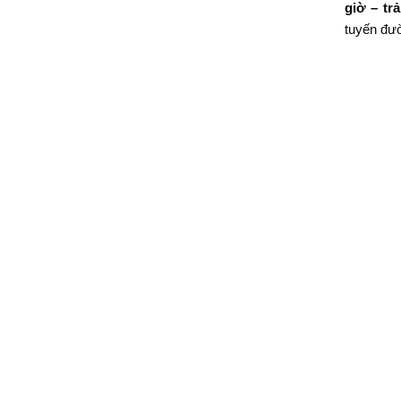
giờ – tr
tuyến đư