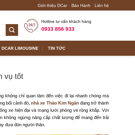
Giới thiệu DCar
Bảo Hành
Liên hệ
Hotline tư vấn khách hàng
0933 856 933
DCAR LIMOUSINE
TIN TỨC
 vụ tốt
g không chỉ quan tâm đến việc đi lại nhanh chóng mà
ong bối cảnh đó,
nhà xe Thảo Kim Ngân
đang trở thành
ống xe hiện đại và mạng lưới phòng vé rộng khắp. Với
n không ngừng nâng cấp chất lượng để mang đến trải
hay đưa đón người thân.