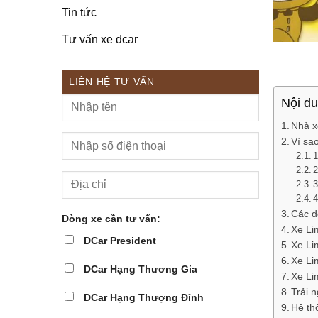
Tin tức
Tư vấn xe dcar
LIÊN HỆ TƯ VẤN
Nội d
Nhà x
Vì sa
1
2
3
4
Các d
Dòng xe cần tư vấn:
Xe Li
DCar President
Xe Li
Xe Li
DCar Hạng Thương Gia
Xe Li
Trải 
DCar Hạng Thượng Đỉnh
Hệ th