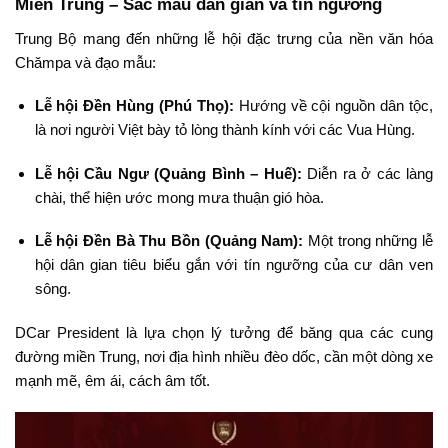
Miền Trung – Sắc màu dân gian và tín ngưỡng
Trung Bộ mang đến những lễ hội đặc trưng của nền văn hóa
Chămpa và đạo mẫu:
Lễ hội Đền Hùng (Phú Thọ):
Hướng về cội nguồn dân tộc,
là nơi người Việt bày tỏ lòng thành kính với các Vua Hùng.
Lễ hội Cầu Ngư (Quảng Bình – Huế):
Diễn ra ở các làng
chài, thể hiện ước mong mưa thuận gió hòa.
Lễ hội Đền Bà Thu Bồn (Quảng Nam):
Một trong những lễ
hội dân gian tiêu biểu gắn với tín ngưỡng của cư dân ven
sông.
DCar President là lựa chọn lý tưởng để băng qua các cung
đường miền Trung, nơi địa hình nhiều đèo dốc, cần một dòng xe
mạnh mẽ, êm ái, cách âm tốt.