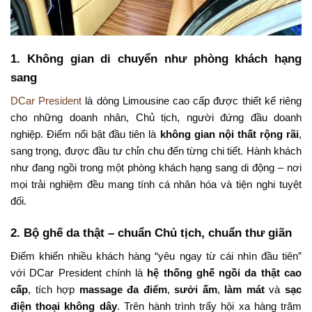
1. Không gian di chuyển như phòng khách hạng
sang
DCar President
là dòng Limousine cao cấp được thiết kế riêng
cho những doanh nhân, Chủ tịch, người đứng đầu doanh
nghiệp. Điểm nổi bật đầu tiên là
không gian nội thất rộng rãi
,
sang trọng, được đầu tư chỉn chu đến từng chi tiết. Hành khách
như đang ngồi trong một phòng khách hạng sang di động – nơi
mọi trải nghiệm đều mang tính cá nhân hóa và tiện nghi tuyệt
đối.
2. Bộ ghế da thật – chuẩn Chủ tịch, chuẩn thư giãn
Điểm khiến nhiều khách hàng “yêu ngay từ cái nhìn đầu tiên”
với DCar President chính là
hệ thống ghế ngồi da thật cao
cấp
, tích hợp
massage đa điểm
,
sưởi ấm
,
làm mát
và
sạc
điện thoại không dây
. Trên hành trình trẩy hội xa hàng trăm