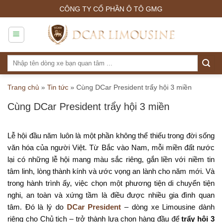
Skip
CÔNG TY CỔ PHẦN Ô TÔ GMG
to
content
Tìm
kiếm:
Trang chủ
»
Tin tức
»
Cùng DCar President trẩy hội 3 miền
Cùng DCar President trẩy hội 3 miền
Lễ hội đầu năm luôn là một phần không thể thiếu trong đời sống
văn hóa của người Việt. Từ Bắc vào Nam, mỗi miền đất nước
lại có những lễ hội mang màu sắc riêng, gắn liền với niềm tin
tâm linh, lòng thành kính và ước vọng an lành cho năm mới. Và
trong hành trình ấy, việc chọn một phương tiện di chuyển tiện
nghi, an toàn và xứng tầm là điều được nhiều gia đình quan
tâm. Đó là lý do
DCar President
– dòng xe Limousine dành
riêng cho Chủ tịch – trở thành lựa chọn hàng đầu để
trẩy hội 3