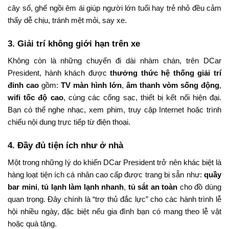
cây số, ghế ngồi êm ái giúp người lớn tuổi hay trẻ nhỏ đều cảm
thấy dễ chịu, tránh mệt mỏi, say xe.
3. Giải trí không giới hạn trên xe
Không còn là những chuyến đi dài nhàm chán, trên DCar
President, hành khách được
thưởng thức hệ thống giải trí
đỉnh cao
gồm:
TV màn hình lớn
,
âm thanh vòm sống động
,
wifi tốc độ cao
, cùng các cổng sạc, thiết bị kết nối hiện đại.
Bạn có thể nghe nhạc, xem phim, truy cập Internet hoặc trình
chiếu nội dung trực tiếp từ điện thoại.
4. Đầy đủ tiện ích như ở nhà
Một trong những lý do khiến DCar President trở nên khác biệt là
hàng loạt tiện ích cá nhân cao cấp được trang bị sẵn như:
quầy
bar mini
,
tủ lạnh làm lạnh nhanh
,
tủ sắt an toàn
cho đồ dùng
quan trọng. Đây chính là “trợ thủ đắc lực” cho các hành trình lễ
hội nhiều ngày, đặc biệt nếu gia đình bạn có mang theo lễ vật
hoặc quà tặng.