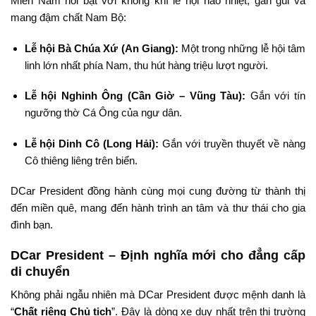
Miền Nam nổi bật với không khí lễ hội náo nhiệt, gần gũi và
mang đậm chất Nam Bộ:
Lễ hội Bà Chúa Xứ (An Giang):
Một trong những lễ hội tâm
linh lớn nhất phía Nam, thu hút hàng triệu lượt người.
Lễ hội Nghinh Ông (Cần Giờ – Vũng Tàu):
Gắn với tín
ngưỡng thờ Cá Ông của ngư dân.
Lễ hội Dinh Cô (Long Hải):
Gắn với truyền thuyết về nàng
Cô thiêng liêng trên biển.
DCar President đồng hành cùng mọi cung đường từ thành thị
đến miền quê, mang đến hành trình an tâm và thư thái cho gia
đình bạn.
DCar President – Định nghĩa mới cho đẳng cấp
di chuyển
Không phải ngẫu nhiên mà DCar President được mệnh danh là
“
Chất riêng Chủ tịch
”. Đây là dòng xe duy nhất trên thị trường