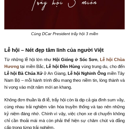
Cùng DCar President trẩy hội 3 miền
Lễ hội – Nét đẹp tâm linh của người Việt
Từ những lễ hội lớn như
Hội Gióng ở Sóc Sơn
,
Lễ hội Chùa
Hương
tại miền Bắc,
Lễ hội Đền Hùng
vùng trung du, cho đến
Lễ hội Bà Chúa Xứ
ở An Giang,
Lễ hội Nghinh Ông
miền Tây
Nam Bộ – mỗi hành trình đều mang theo niềm tin, lòng thành và
hi vọng vào một năm mới an khang.
Không đơn thuần là đi lễ, trẩy hội còn là dịp cả gia đình sum vầy,
cùng nhau trải nghiệm văn hóa truyền thống và tạo nên những
kỷ niệm đáng nhớ. Chính vì vậy, việc chọn xe di chuyển không
chỉ cần thoải mái mà còn phải thể hiện sự chăm chút và đẳng
cấp trong từng trải nghiệm.