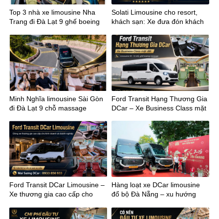
Top 3 nhà xe limousine Nha
Solati Limousine cho resort,
Trang đi Đà Lạt 9 ghế boeing
khách sạn: Xe đưa đón khách
massage
VIP chuẩn 5 sao
Minh Nghĩa limousine Sài Gòn
Ford Transit Hạng Thương Gia
đi Đà Lạt 9 chỗ massage
DCar – Xe Business Class mặt
đất
Ford Transit DCar Limousine –
Hàng loạt xe DCar limousine
Xe thương gia cao cấp cho
đổ bộ Đà Nẵng – xu hướng
kinh doanh
mới của vận chuyển cao cấp
miền Trung