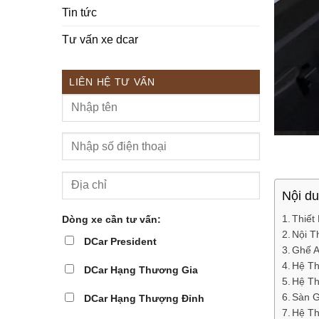
Tin tức
Tư vấn xe dcar
LIÊN HỆ TƯ VẤN
Nội d
Thiết
Dòng xe cần tư vấn:
Nội T
DCar President
Ghế A
Hệ Th
DCar Hạng Thương Gia
Hệ Th
Sàn G
DCar Hạng Thượng Đỉnh
Hệ Th