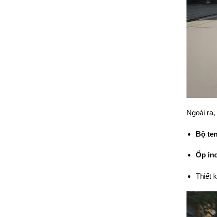
Ngoài ra,
Bộ te
Ốp in
Thiết 