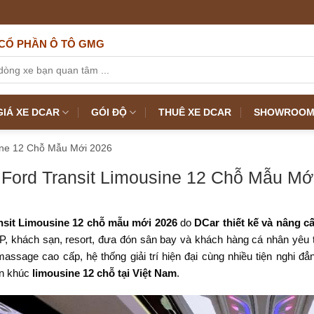
CỔ PHẦN Ô TÔ GMG
IÁ XE DCAR
GÓI ĐỘ
THUÊ XE DCAR
SHOWROOM 
ine 12 Chỗ Mẫu Mới 2026
Ford Transit Limousine 12 Chỗ Mẫu Mớ
nsit Limousine 12 chỗ mẫu mới 2026
do
DCar thiết kế và nâng c
IP, khách sạn, resort, đưa đón sân bay và khách hàng cá nhân yêu t
massage cao cấp, hệ thống giải trí hiện đại cùng nhiều tiện nghi 
ân khúc
limousine 12 chỗ tại Việt Nam
.