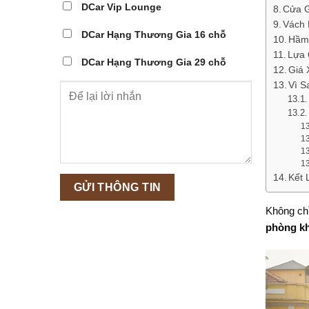
DCar Vip Lounge
Cửa G
Vách 
DCar Hạng Thương Gia 16 chỗ
Hầm 
Lựa 
DCar Hạng Thương Gia 29 chỗ
Giá 
Vì S
Kết 
Không chỉ
phòng kh