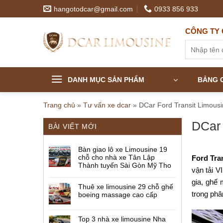
Skip
hangotodcar@gmail.com
0933 856 933
to
content
CÔNG TY 
Tìm
kiếm:
DANH MỤC SẢN PHẨM
BẢNG G
Trang chủ
»
Tư vấn xe dcar
»
DCar Ford Transit Limous
DCar 
BÀI VIẾT MỚI
Bàn giao lô xe Limousine 19
chỗ cho nhà xe Tân Lập
Ford Tra
Thành tuyến Sài Gòn Mỹ Tho
vận tải V
gia, ghế 
Thuê xe limousine 29 chỗ ghế
trong ph
boeing massage cao cấp
Top 3 nhà xe limousine Nha