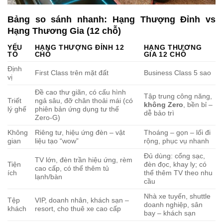
Bảng so sánh nhanh: Hạng Thượng Đỉnh vs
Hạng Thương Gia (12 chỗ)
YẾU
HẠNG THƯỢNG ĐỈNH 12
HẠNG THƯƠNG
TỐ
CHỖ
GIA 12 CHỖ
Định
First Class trên mặt đất
Business Class 5 sao
vị
Đề cao thư giãn, có cấu hình
Tập trung công năng,
Triết
ngả sâu, đỡ chân thoải mái (có
không Zero
, bền bỉ –
lý ghế
phiên bản ứng dụng tư thế
dễ bảo trì
Zero-G)
Không
Riêng tư, hiệu ứng đèn – vật
Thoáng – gọn – lối đi
gian
liệu tạo “wow”
rộng, phục vụ nhanh
Đủ dùng: cổng sạc,
TV lớn, đèn trần hiệu ứng, rèm
Tiện
đèn đọc, khay ly; có
cao cấp, có thể thêm tủ
ích
thể thêm TV theo nhu
lạnh/bàn
cầu
Nhà xe tuyến, shuttle
Tệp
VIP, doanh nhân, khách sạn –
doanh nghiệp, sân
khách
resort, cho thuê xe cao cấp
bay – khách sạn