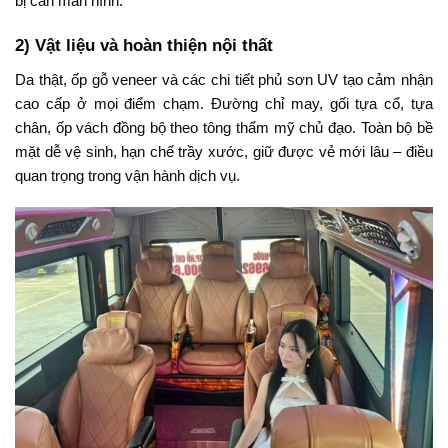
bị cản màn hình.
2) Vật liệu và hoàn thiện nội thất
Da thật, ốp gỗ veneer và các chi tiết phủ sơn UV tạo cảm nhận
cao cấp ở mọi điểm chạm. Đường chỉ may, gối tựa cổ, tựa
chân, ốp vách đồng bộ theo tông thẩm mỹ chủ đạo. Toàn bộ bề
mặt dễ vệ sinh, hạn chế trầy xước, giữ được vẻ mới lâu – điều
quan trọng trong vận hành dịch vụ.