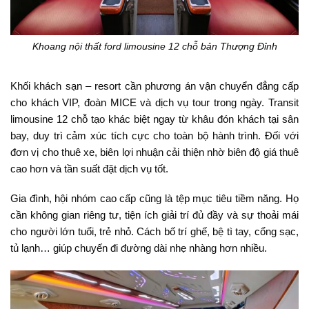
Khoang nội thất ford limousine 12 chỗ bản Thượng Đỉnh
Khối khách sạn – resort cần phương án vận chuyển đẳng cấp
cho khách VIP, đoàn MICE và dịch vụ tour trong ngày. Transit
limousine 12 chỗ tạo khác biệt ngay từ khâu đón khách tại sân
bay, duy trì cảm xúc tích cực cho toàn bộ hành trình. Đối với
đơn vị cho thuê xe, biên lợi nhuận cải thiện nhờ biên độ giá thuê
cao hơn và tần suất đặt dịch vụ tốt.
Gia đình, hội nhóm cao cấp cũng là tệp mục tiêu tiềm năng. Họ
cần không gian riêng tư, tiện ích giải trí đủ đầy và sự thoải mái
cho người lớn tuổi, trẻ nhỏ. Cách bố trí ghế, bệ tì tay, cổng sạc,
tủ lạnh… giúp chuyến đi đường dài nhẹ nhàng hơn nhiều.