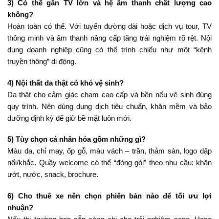
3) Có thể gắn TV lớn và hệ âm thanh chất lượng cao
không?
Hoàn toàn có thể. Với tuyến đường dài hoặc dịch vụ tour, TV
thông minh và âm thanh nâng cấp tăng trải nghiệm rõ rệt. Nội
dung doanh nghiệp cũng có thể trình chiếu như một “kênh
truyền thông” di động.
4) Nội thất da thật có khó vệ sinh?
Da thật cho cảm giác chạm cao cấp và bền nếu vệ sinh đúng
quy trình. Nên dùng dung dịch tiêu chuẩn, khăn mềm và bảo
dưỡng định kỳ để giữ bề mặt luôn mới.
5) Tùy chọn cá nhân hóa gồm những gì?
Màu da, chỉ may, ốp gỗ, màu vách – trần, thảm sàn, logo dập
nổi/khắc. Quầy welcome có thể “đóng gói” theo nhu cầu: khăn
ướt, nước, snack, brochure.
6) Cho thuê xe nên chọn phiên bản nào để tối ưu lợi
nhuận?