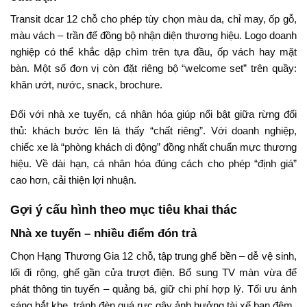
Transit dcar 12 chỗ cho phép tùy chọn màu da, chỉ may, ốp gỗ,
màu vách – trần để đồng bộ nhận diện thương hiệu. Logo doanh
nghiệp có thể khắc dập chìm trên tựa đầu, ốp vách hay mặt
bàn. Một số đơn vị còn đặt riêng bộ “welcome set” trên quầy:
khăn ướt, nước, snack, brochure.
Đối với nhà xe tuyến, cá nhân hóa giúp nổi bật giữa rừng đối
thủ: khách bước lên là thấy “chất riêng”. Với doanh nghiệp,
chiếc xe là “phòng khách di động” đồng nhất chuẩn mực thương
hiệu. Về dài hạn, cá nhân hóa đúng cách cho phép “định giá”
cao hơn, cải thiện lợi nhuận.
Gợi ý cấu hình theo mục tiêu khai thác
Nhà xe tuyến – nhiều điểm đón trả
Chọn Hạng Thương Gia 12 chỗ, tập trung ghế bền – dễ vệ sinh,
lối đi rộng, ghế gần cửa trượt điện. Bổ sung TV màn vừa để
phát thông tin tuyến – quảng bá, giữ chi phí hợp lý. Tối ưu ánh
sáng hắt khe, tránh đèn quá rực gây ảnh hưởng tài xế ban đêm.