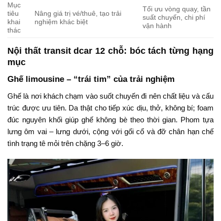
Mục
Tối ưu vòng quay, tần
tiêu
Nâng giá trị vé/thuê, tạo trải
suất chuyến, chi phí
khai
nghiệm khác biệt
vận hành
thác
Nội thất transit dcar 12 chỗ: bóc tách từng hạng
mục
Ghế limousine – “trái tim” của trải nghiệm
Ghế là nơi khách chạm vào suốt chuyến đi nên chất liệu và cấu
trúc được ưu tiên. Da thật cho tiếp xúc dịu, thở, không bí; foam
đúc nguyên khối giúp ghế không bè theo thời gian. Phom tựa
lưng ôm vai – lưng dưới, cộng với gối cổ và đỡ chân hạn chế
tình trạng tê mỏi trên chặng 3–6 giờ.