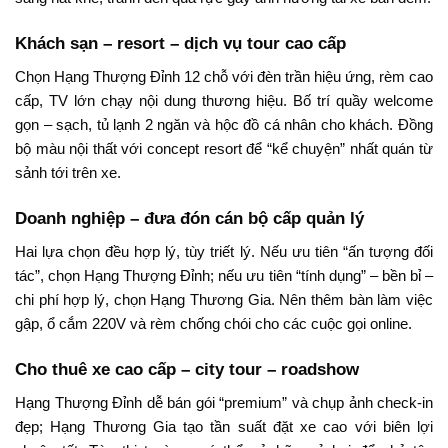
Khách sạn – resort – dịch vụ tour cao cấp
Chọn Hạng Thượng Đỉnh 12 chỗ với đèn trần hiệu ứng, rèm cao
cấp, TV lớn chạy nội dung thương hiệu. Bố trí quầy welcome
gọn – sạch, tủ lạnh 2 ngăn và hộc đồ cá nhân cho khách. Đồng
bộ màu nội thất với concept resort để “kể chuyện” nhất quán từ
sảnh tới trên xe.
Doanh nghiệp – đưa đón cán bộ cấp quản lý
Hai lựa chọn đều hợp lý, tùy triết lý. Nếu ưu tiên “ấn tượng đối
tác”, chọn Hạng Thượng Đỉnh; nếu ưu tiên “tính dụng” – bền bỉ –
chi phí hợp lý, chọn Hạng Thương Gia. Nên thêm bàn làm việc
gập, ổ cắm 220V và rèm chống chói cho các cuộc gọi online.
Cho thuê xe cao cấp – city tour – roadshow
Hạng Thượng Đỉnh dễ bán gói “premium” và chụp ảnh check-in
đẹp; Hạng Thương Gia tạo tần suất đặt xe cao với biên lợi