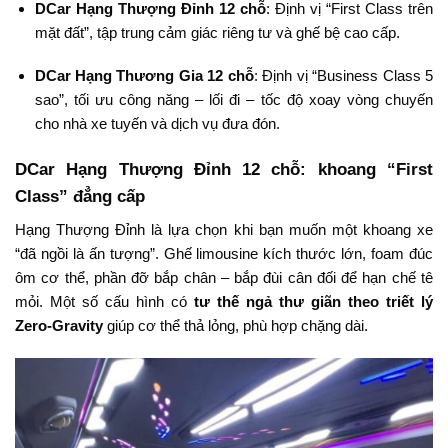
DCar Hạng Thượng Đỉnh 12 chỗ
: Định vị “First Class trên
mặt đất”, tập trung cảm giác riêng tư và ghế bệ cao cấp.
DCar Hạng Thương Gia 12 chỗ
: Định vị “Business Class 5
sao”, tối ưu công năng – lối đi – tốc độ xoay vòng chuyến
cho nhà xe tuyến và dịch vụ đưa đón.
DCar Hạng Thượng Đỉnh 12 chỗ: khoang “First
Class” đẳng cấp
Hạng Thượng Đỉnh là lựa chọn khi bạn muốn một khoang xe
“đã ngồi là ấn tượng”. Ghế limousine kích thước lớn, foam đúc
ôm cơ thể, phần đỡ bắp chân – bắp đùi cân đối để hạn chế tê
mỏi. Một số cấu hình có
tư thế ngả thư giãn theo triết lý
Zero-Gravity
giúp cơ thể thả lỏng, phù hợp chặng dài.