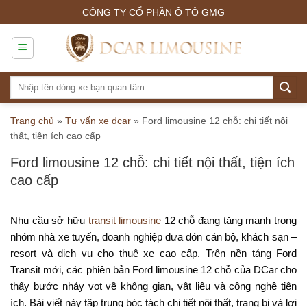
Skip
CÔNG TY CỔ PHẦN Ô TÔ GMG
to
content
Tìm
kiếm:
Trang chủ
»
Tư vấn xe dcar
»
Ford limousine 12 chỗ: chi tiết nội
thất, tiện ích cao cấp
Ford limousine 12 chỗ: chi tiết nội thất, tiện ích
cao cấp
Nhu cầu sở hữu
transit limousine
12 chỗ đang tăng mạnh trong
nhóm nhà xe tuyến, doanh nghiệp đưa đón cán bộ, khách sạn –
resort và dịch vụ cho thuê xe cao cấp. Trên nền tảng Ford
Transit mới, các phiên bản Ford limousine 12 chỗ của DCar cho
thấy bước nhảy vọt về không gian, vật liệu và công nghệ tiện
ích. Bài viết này tập trung bóc tách chi tiết nội thất, trang bị và lợi