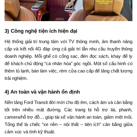
3) Công nghệ tiện ích hiện đại
Hệ thống giải trí trung tâm với TV thông minh, âm thanh nâng
cấp và kết nối 4G đáp ứng cả giải trí lẫn nhu cầu truyền thông
doanh nghiệp. Mỗi ghế có cổng sạc, đèn đọc sách, khay để ly
để khách chủ động “cá nhân hóa” góc ngồi. Một số cấu hình có
thêm tủ lạnh, bàn làm việc, rèm cửa cao cấp để tăng chất lượng
trải nghiệm.
4) An toàn và vận hành ổn định
Nền tảng Ford Transit đời mới cho độ êm, cách âm và cân bằng
tốt trên nhiều mặt đường. Các trang bị hỗ trợ lái, phanh,
camera/hỗ trợ đỗ… giúp tài xế vận hành an toàn, giảm mệt mỏi.
Tổng thể là chiếc “xe nền – nội thất – tiện ích” cân bằng giữa
cảm xúc và tính kỹ thuật.