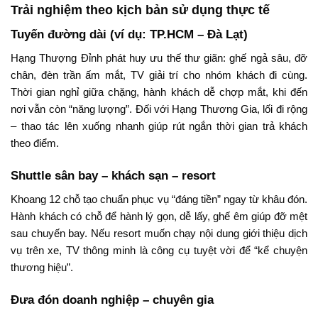
Trải nghiệm theo kịch bản sử dụng thực tế
Tuyến đường dài (ví dụ: TP.HCM – Đà Lạt)
Hạng Thượng Đỉnh phát huy ưu thế thư giãn: ghế ngả sâu, đỡ
chân, đèn trần ấm mắt, TV giải trí cho nhóm khách đi cùng.
Thời gian nghỉ giữa chặng, hành khách dễ chợp mắt, khi đến
nơi vẫn còn “năng lượng”. Đối với Hạng Thương Gia, lối đi rộng
– thao tác lên xuống nhanh giúp rút ngắn thời gian trả khách
theo điểm.
Shuttle sân bay – khách sạn – resort
Khoang 12 chỗ tạo chuẩn phục vụ “đáng tiền” ngay từ khâu đón.
Hành khách có chỗ để hành lý gọn, dễ lấy, ghế êm giúp đỡ mệt
sau chuyến bay. Nếu resort muốn chạy nội dung giới thiệu dịch
vụ trên xe, TV thông minh là công cụ tuyệt vời để “kể chuyện
thương hiệu”.
Đưa đón doanh nghiệp – chuyên gia