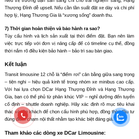
Nếu thị trường bạn sẵn sàng chi cho trải nghiệm sang, Hạng
Thượng Đỉnh dễ upsell. Nếu cần tần suất đặt xe dày và chi phí
hợp lý, Hạng Thương Gia là “xương sống” doanh thu.
7) Thời gian hoàn thiện và bảo hành ra sao?
Tùy cấu hình và lịch sản xuất tại thời điểm đặt. Bạn nên làm
việc trực tiếp với đơn vị nâng cấp để có timeline cụ thể, đồng
thời nắm rõ điều kiện bảo hành – bảo trì sau bàn giao.
Kết luận
Transit limousine 12 chỗ là “điểm rơi” cân bằng giữa sang trọng
– tiện nghi – hiệu quả kinh tế trong nhóm xe minibus cao cấp.
Với hai lựa chọn DCar Hạng Thượng Đỉnh và Hạng Thương
Gia, bạn có thể phủ từ phân khúc VIP – nghỉ dưỡng đến tuyến
cố định – shuttle doanh nghiệp. Hãy xác định rõ mục tiêu khai
thác và tệp khách để chọn cấu hình phù hợp, đồng thời đầu tư
đúng điểm chạm nội thất nhằm tạo khác biệt đáng giá.
Tham khảo các dòng xe DCar Limousine: