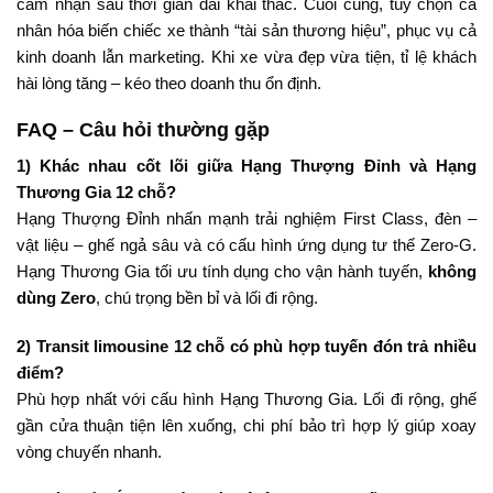
cảm nhận sau thời gian dài khai thác. Cuối cùng, tùy chọn cá
nhân hóa biến chiếc xe thành “tài sản thương hiệu”, phục vụ cả
kinh doanh lẫn marketing. Khi xe vừa đẹp vừa tiện, tỉ lệ khách
hài lòng tăng – kéo theo doanh thu ổn định.
FAQ – Câu hỏi thường gặp
1) Khác nhau cốt lõi giữa Hạng Thượng Đỉnh và Hạng
Thương Gia 12 chỗ?
Hạng Thượng Đỉnh nhấn mạnh trải nghiệm First Class, đèn –
vật liệu – ghế ngả sâu và có cấu hình ứng dụng tư thế Zero-G.
Hạng Thương Gia tối ưu tính dụng cho vận hành tuyến,
không
dùng Zero
, chú trọng bền bỉ và lối đi rộng.
2) Transit limousine 12 chỗ có phù hợp tuyến đón trả nhiều
điểm?
Phù hợp nhất với cấu hình Hạng Thương Gia. Lối đi rộng, ghế
gần cửa thuận tiện lên xuống, chi phí bảo trì hợp lý giúp xoay
vòng chuyến nhanh.