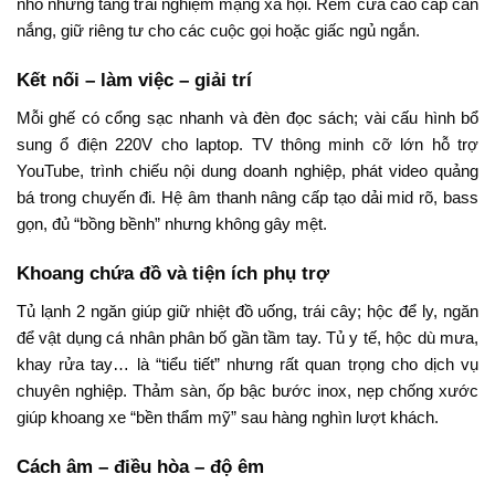
nhỏ nhưng tăng trải nghiệm mạng xã hội. Rèm cửa cao cấp cản
nắng, giữ riêng tư cho các cuộc gọi hoặc giấc ngủ ngắn.
Kết nối – làm việc – giải trí
Mỗi ghế có cổng sạc nhanh và đèn đọc sách; vài cấu hình bổ
sung ổ điện 220V cho laptop. TV thông minh cỡ lớn hỗ trợ
YouTube, trình chiếu nội dung doanh nghiệp, phát video quảng
bá trong chuyến đi. Hệ âm thanh nâng cấp tạo dải mid rõ, bass
gọn, đủ “bồng bềnh” nhưng không gây mệt.
Khoang chứa đồ và tiện ích phụ trợ
Tủ lạnh 2 ngăn giúp giữ nhiệt đồ uống, trái cây; hộc để ly, ngăn
để vật dụng cá nhân phân bố gần tầm tay. Tủ y tế, hộc dù mưa,
khay rửa tay… là “tiểu tiết” nhưng rất quan trọng cho dịch vụ
chuyên nghiệp. Thảm sàn, ốp bậc bước inox, nẹp chống xước
giúp khoang xe “bền thẩm mỹ” sau hàng nghìn lượt khách.
Cách âm – điều hòa – độ êm