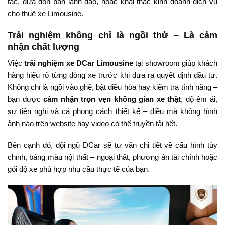
tác, đưa đón ban lãnh đạo, hoặc khai thác kinh doanh dịch vụ
cho thuê xe Limousine.
Trải nghiệm không chỉ là ngồi thử – Là cảm
nhận chất lượng
Việc
trải nghiệm xe DCar Limousine
tại showroom giúp khách
hàng hiểu rõ từng dòng xe trước khi đưa ra quyết định đầu tư.
Không chỉ là ngồi vào ghế, bật điều hòa hay kiểm tra tính năng –
bạn được
cảm nhận trọn vẹn không gian xe thật
, độ êm ái,
sự tiện nghi và cả phong cách thiết kế – điều mà không hình
ảnh nào trên website hay video có thể truyền tải hết.
Bên cạnh đó, đội ngũ DCar sẽ tư vấn chi tiết về cấu hình tùy
chỉnh, bảng màu nội thất – ngoại thất, phương án tài chính hoặc
gói độ xe phù hợp nhu cầu thực tế của bạn.