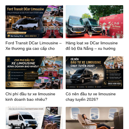
đất
Ford Transit DCar Limousine –
Hàng loạt xe DCar limousine
Xe thương gia cao cấp cho
đổ bộ Đà Nẵng – xu hướng
kinh doanh
mới của vận chuyển cao cấp
miền Trung
Chi phí đầu tư xe limousine
Có nên đầu tư xe limousine
kinh doanh bao nhiêu?
chạy tuyến 2026?