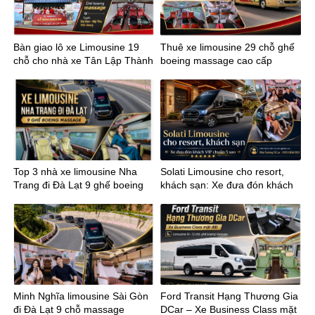
Bàn giao lô xe Limousine 19
Thuê xe limousine 29 chỗ ghế
chỗ cho nhà xe Tân Lập Thành
boeing massage cao cấp
tuyến Sài Gòn Mỹ Tho
Top 3 nhà xe limousine Nha
Solati Limousine cho resort,
Trang đi Đà Lạt 9 ghế boeing
khách sạn: Xe đưa đón khách
massage
VIP chuẩn 5 sao
Minh Nghĩa limousine Sài Gòn
Ford Transit Hạng Thương Gia
đi Đà Lạt 9 chỗ massage
DCar – Xe Business Class mặt