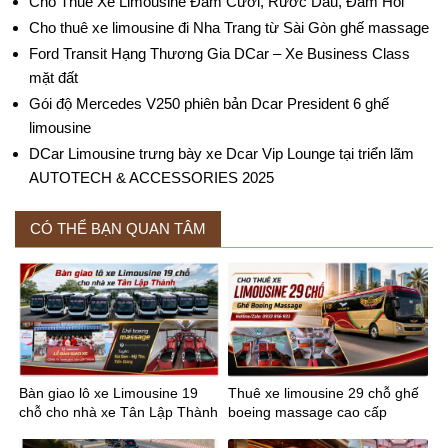
Cho Thuê Xe Limousine Đám Cưới, Rước Dâu, Đám Hỏi
Cho thuê xe limousine đi Nha Trang từ Sài Gòn ghế massage
Ford Transit Hạng Thương Gia DCar – Xe Business Class
mặt đất
Gói độ Mercedes V250 phiên bản Dcar President 6 ghế
limousine
DCar Limousine trưng bày xe Dcar Vip Lounge tại triển lãm
AUTOTECH & ACCESSORIES 2025
CÓ THỂ BẠN QUAN TÂM
Bàn giao lô xe Limousine 19
Thuê xe limousine 29 chỗ ghế
chỗ cho nhà xe Tân Lập Thành
boeing massage cao cấp
tuyến Sài Gòn Mỹ Tho