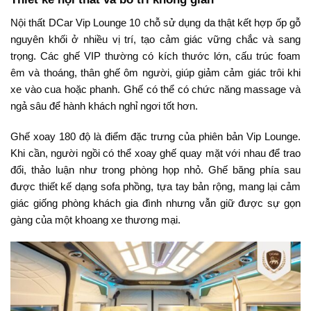
Nội thất DCar Vip Lounge 10 chỗ sử dụng da thật kết hợp ốp gỗ
nguyên khối ở nhiều vị trí, tạo cảm giác vững chắc và sang
trọng. Các ghế VIP thường có kích thước lớn, cấu trúc foam
êm và thoáng, thân ghế ôm người, giúp giảm cảm giác trôi khi
xe vào cua hoặc phanh. Ghế có thể có chức năng massage và
ngả sâu để hành khách nghỉ ngơi tốt hơn.
Ghế xoay 180 độ là điểm đặc trưng của phiên bản Vip Lounge.
Khi cần, người ngồi có thể xoay ghế quay mặt với nhau để trao
đổi, thảo luận như trong phòng họp nhỏ. Ghế băng phía sau
được thiết kế dạng sofa phồng, tựa tay bản rộng, mang lại cảm
giác giống phòng khách gia đình nhưng vẫn giữ được sự gọn
gàng của một khoang xe thương mại.