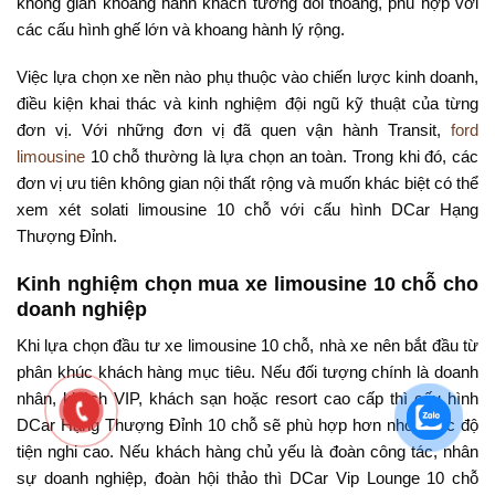
không gian khoang hành khách tương đối thoáng, phù hợp với
các cấu hình ghế lớn và khoang hành lý rộng.
Việc lựa chọn xe nền nào phụ thuộc vào chiến lược kinh doanh,
điều kiện khai thác và kinh nghiệm đội ngũ kỹ thuật của từng
đơn vị. Với những đơn vị đã quen vận hành Transit,
ford
limousine
10 chỗ thường là lựa chọn an toàn. Trong khi đó, các
đơn vị ưu tiên không gian nội thất rộng và muốn khác biệt có thể
xem xét solati limousine 10 chỗ với cấu hình DCar Hạng
Thượng Đỉnh.
Kinh nghiệm chọn mua xe limousine 10 chỗ cho
doanh nghiệp
Khi lựa chọn đầu tư xe limousine 10 chỗ, nhà xe nên bắt đầu từ
phân khúc khách hàng mục tiêu. Nếu đối tượng chính là doanh
nhân, khách VIP, khách sạn hoặc resort cao cấp thì cấu hình
DCar Hạng Thượng Đỉnh 10 chỗ sẽ phù hợp hơn nhờ mức độ
tiện nghi cao. Nếu khách hàng chủ yếu là đoàn công tác, nhân
sự doanh nghiệp, đoàn hội thảo thì DCar Vip Lounge 10 chỗ