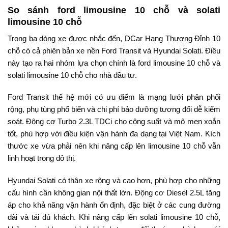
So sánh ford limousine 10 chỗ và solati
limousine 10 chỗ
Trong ba dòng xe được nhắc đến, DCar Hạng Thượng Đỉnh 10
chỗ có cả phiên bản xe nền Ford Transit và Hyundai Solati. Điều
này tạo ra hai nhóm lựa chọn chính là ford limousine 10 chỗ và
solati limousine 10 chỗ cho nhà đầu tư.
Ford Transit thế hệ mới có ưu điểm là mạng lưới phân phối
rộng, phụ tùng phổ biến và chi phí bảo dưỡng tương đối dễ kiểm
soát. Động cơ Turbo 2.3L TDCi cho công suất và mô men xoắn
tốt, phù hợp với điều kiện vận hành đa dạng tại Việt Nam. Kích
thước xe vừa phải nên khi nâng cấp lên limousine 10 chỗ vẫn
linh hoạt trong đô thị.
Hyundai Solati có thân xe rộng và cao hơn, phù hợp cho những
cấu hình cần không gian nội thất lớn. Động cơ Diesel 2.5L tăng
áp cho khả năng vận hành ổn định, đặc biệt ở các cung đường
dài và tải đủ khách. Khi nâng cấp lên solati limousine 10 chỗ,