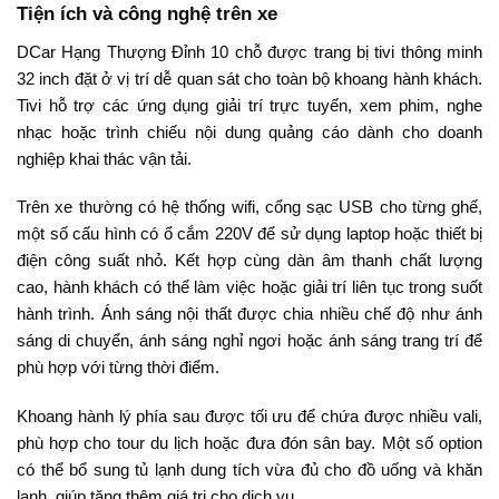
Tiện ích và công nghệ trên xe
DCar Hạng Thượng Đỉnh 10 chỗ được trang bị tivi thông minh
32 inch đặt ở vị trí dễ quan sát cho toàn bộ khoang hành khách.
Tivi hỗ trợ các ứng dụng giải trí trực tuyến, xem phim, nghe
nhạc hoặc trình chiếu nội dung quảng cáo dành cho doanh
nghiệp khai thác vận tải.
Trên xe thường có hệ thống wifi, cổng sạc USB cho từng ghế,
một số cấu hình có ổ cắm 220V để sử dụng laptop hoặc thiết bị
điện công suất nhỏ. Kết hợp cùng dàn âm thanh chất lượng
cao, hành khách có thể làm việc hoặc giải trí liên tục trong suốt
hành trình. Ánh sáng nội thất được chia nhiều chế độ như ánh
sáng di chuyển, ánh sáng nghỉ ngơi hoặc ánh sáng trang trí để
phù hợp với từng thời điểm.
Khoang hành lý phía sau được tối ưu để chứa được nhiều vali,
phù hợp cho tour du lịch hoặc đưa đón sân bay. Một số option
có thể bổ sung tủ lạnh dung tích vừa đủ cho đồ uống và khăn
lạnh, giúp tăng thêm giá trị cho dịch vụ.