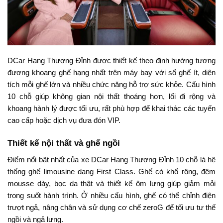
DCar Hạng Thượng Đỉnh được thiết kế theo định hướng tương
đương khoang ghế hạng nhất trên máy bay với số ghế ít, diện
tích mỗi ghế lớn và nhiều chức năng hỗ trợ sức khỏe. Cấu hình
10 chỗ giúp không gian nội thất thoáng hơn, lối đi rộng và
khoang hành lý được tối ưu, rất phù hợp để khai thác các tuyến
cao cấp hoặc dịch vụ đưa đón VIP.
Thiết kế nội thất và ghế ngồi
Điểm nổi bật nhất của xe DCar Hạng Thượng Đỉnh 10 chỗ là hệ
thống ghế limousine dạng First Class. Ghế có khổ rộng, đệm
mousse dày, bọc da thật và thiết kế ôm lưng giúp giảm mỏi
trong suốt hành trình. Ở nhiều cấu hình, ghế có thể chỉnh điện
trượt ngả, nâng chân và sử dụng cơ chế zeroG để tối ưu tư thế
ngồi và ngả lưng.