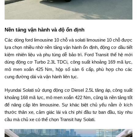
Nền tảng vận hành và độ ổn định
Các dòng ford limousine 10 chỗ và solati limousine 10 chỗ được
lựa chọn nhiều nhờ nền tảng vận hành ổn định, động cơ dầu tiết
kiệm nhiên liệu và phụ tùng dễ bảo trì. Ford Transit thế hệ mới
dùng động cơ Turbo 2.3L TDCi, công suất khoảng 169 mã lực,
mô men xoắn 425 Nm, hộp số sàn 6 cấp, phù hợp cho các
cung đường dài và vận hành liên tục.
Hyundai Solati sử dụng động cơ Diesel 2.5L tăng áp, công suất
khoảng 168 mã lực, mô men xoắn 422 Nm, cũng là nền tảng tốt
để nâng cấp lên limousine. Sự khác biệt chủ yếu nằm ở kích
thước thân xe, cảm giác lái và chi phí đầu tư ban đầu, tùy nhu
cầu mà chủ xe có thể chọn Transit hay Solati.