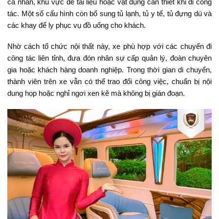
cá nhân, khu vực để tài liệu hoặc vật dụng cần thiết khi đi công
tác. Một số cấu hình còn bổ sung tủ lạnh, tủ y tế, tủ đựng dù và
các khay để ly phục vụ đồ uống cho khách.
Nhờ cách tổ chức nội thất này, xe phù hợp với các chuyến đi
công tác liên tỉnh, đưa đón nhân sự cấp quản lý, đoàn chuyên
gia hoặc khách hàng doanh nghiệp. Trong thời gian di chuyển,
thành viên trên xe vẫn có thể trao đổi công việc, chuẩn bị nội
dung họp hoặc nghỉ ngơi xen kẽ mà không bị gián đoạn.