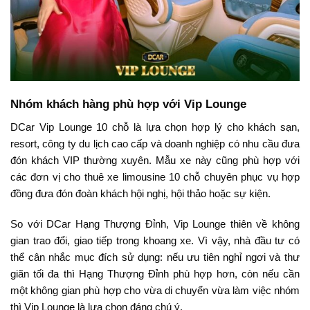
Nhóm khách hàng phù hợp với Vip Lounge
DCar Vip Lounge 10 chỗ là lựa chọn hợp lý cho khách sạn,
resort, công ty du lịch cao cấp và doanh nghiệp có nhu cầu đưa
đón khách VIP thường xuyên. Mẫu xe này cũng phù hợp với
các đơn vị cho thuê xe limousine 10 chỗ chuyên phục vụ hợp
đồng đưa đón đoàn khách hội nghị, hội thảo hoặc sự kiện.
So với DCar Hạng Thượng Đỉnh, Vip Lounge thiên về không
gian trao đổi, giao tiếp trong khoang xe. Vì vậy, nhà đầu tư có
thể cân nhắc mục đích sử dụng: nếu ưu tiên nghỉ ngơi và thư
giãn tối đa thì Hạng Thượng Đỉnh phù hợp hơn, còn nếu cần
một không gian phù hợp cho vừa di chuyển vừa làm việc nhóm
thì Vip Lounge là lựa chọn đáng chú ý.