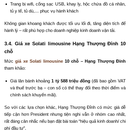
Trang bị wifi, cổng sạc USB, khay ly, hộc chứa đồ cá nhân,
tủ y tế, tủ dù,… phục vụ hành khách
Không gian khoang khách được tối ưu lối đi, tăng diện tích để
hành lý – rất phù hợp cho doanh nghiệp kinh doanh vận tải.
3.4. Giá xe Solati limousine Hạng Thượng Đỉnh 10
chỗ
Mức
giá xe Solati limousine
10 chỗ – Hạng Thượng Đỉnh
tham khảo:
Giá lăn bánh khoảng
1 tỷ 588 triệu đồng
(đã bao gồm VAT
và thuế trước bạ – con số có thể thay đổi theo thời điểm và
chính sách khuyến mãi).
So với các lựa chọn khác, Hạng Thượng Đỉnh có mức giá dễ
tiếp cận hơn President nhưng tiện nghi vẫn ở nhóm cao nhất,
rất đáng cân nhắc nếu bạn đặt bài toán “hiệu quả kinh doanh/ chi
phí đầu tư”.