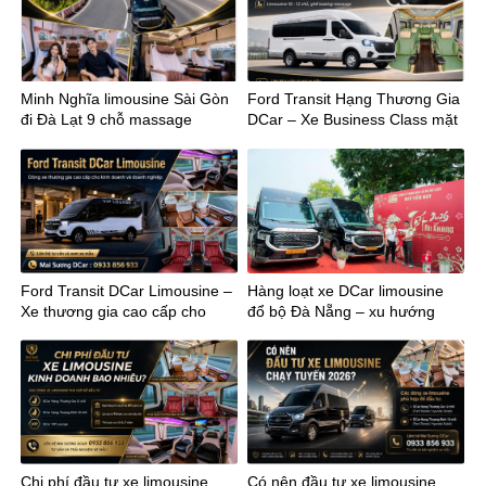
Minh Nghĩa limousine Sài Gòn
Ford Transit Hạng Thương Gia
đi Đà Lạt 9 chỗ massage
DCar – Xe Business Class mặt
đất
Ford Transit DCar Limousine –
Hàng loạt xe DCar limousine
Xe thương gia cao cấp cho
đổ bộ Đà Nẵng – xu hướng
kinh doanh
mới của vận chuyển cao cấp
miền Trung
Chi phí đầu tư xe limousine
Có nên đầu tư xe limousine