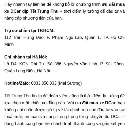
Hãy nhanh tay liên hệ để không bỏ lỡ chương trình
ưu đãi mua
xe DCar dịp Tết Trung Thu
– thời điểm lý tưởng để đầu tư và
nâng cấp phương tiện của bạn.
Trụ sở chính tại TP.HCM:
112 Trần Hưng Đạo, P. Phạm Ngũ Lão, Quận 1, TP. Hồ Chí
Minh
Chi nhánh tại Hà Nội:
Lô D4, KCN Đài Tư, Số 386 Nguyễn Văn Linh, P. Sài Đồng,
Quận Long Biên, Hà Nội
Hotline/Zalo:
0933 856 933 (Mai Sương)
Tết Trung Thu
là dịp để đoàn viên, cũng là thời điểm lý tưởng để
lựa chọn một chiếc xe đẳng cấp. Với
ưu đãi mua xe DCar
, bạn
không chỉ nhận được giá trị về tài chính mà còn đầu tư vào sự
thoải mái, an toàn và sang trọng trong từng chuyến đi. DCar –
đồng hành cùng bạn trên hành trình thành công và gắn kết yêu