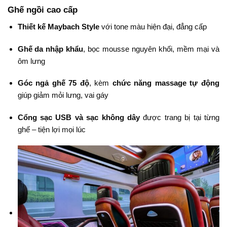
Ghế ngồi cao cấp
Thiết kế Maybach Style
với tone màu hiện đại, đẳng cấp
Ghế da nhập khẩu
, bọc mousse nguyên khối, mềm mại và
ôm lưng
Góc ngả ghế 75 độ
, kèm
chức năng massage tự động
giúp giảm mỏi lưng, vai gáy
Cổng sạc USB và sạc không dây
được trang bị tại từng
ghế – tiện lợi mọi lúc