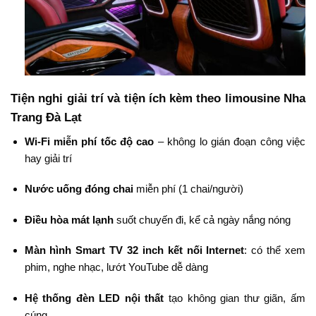
Tiện nghi giải trí và tiện ích kèm theo limousine Nha
Trang Đà Lạt
Wi-Fi miễn phí tốc độ cao
– không lo gián đoạn công việc
hay giải trí
Nước uống đóng chai
miễn phí (1 chai/người)
Điều hòa mát lạnh
suốt chuyến đi, kể cả ngày nắng nóng
Màn hình Smart TV 32 inch kết nối Internet
: có thể xem
phim, nghe nhạc, lướt YouTube dễ dàng
Hệ thống đèn LED nội thất
tạo không gian thư giãn, ấm
cúng