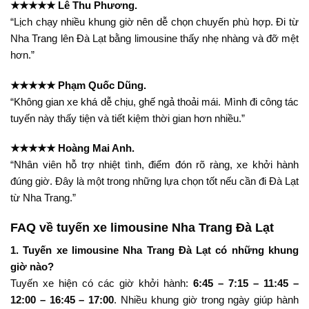
★★★★★ Lê Thu Phương.
“Lịch chạy nhiều khung giờ nên dễ chọn chuyến phù hợp. Đi từ
Nha Trang lên Đà Lạt bằng limousine thấy nhẹ nhàng và đỡ mệt
hơn.”
★★★★★ Phạm Quốc Dũng.
“Không gian xe khá dễ chịu, ghế ngả thoải mái. Mình đi công tác
tuyến này thấy tiện và tiết kiệm thời gian hơn nhiều.”
★★★★★ Hoàng Mai Anh.
“Nhân viên hỗ trợ nhiệt tình, điểm đón rõ ràng, xe khởi hành
đúng giờ. Đây là một trong những lựa chọn tốt nếu cần đi Đà Lạt
từ Nha Trang.”
FAQ về tuyến xe limousine Nha Trang Đà Lạt
1. Tuyến xe limousine Nha Trang Đà Lạt có những khung
giờ nào?
Tuyến xe hiện có các giờ khởi hành:
6:45 – 7:15 – 11:45 –
12:00 – 16:45 – 17:00
. Nhiều khung giờ trong ngày giúp hành