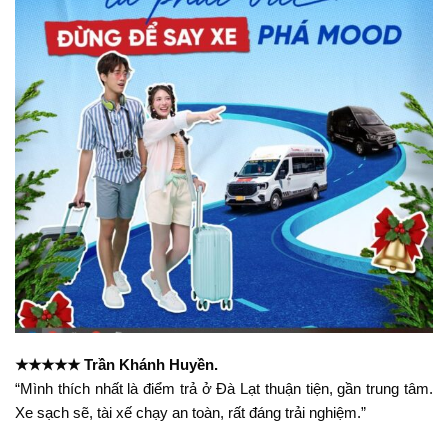
★★★★★ Trần Khánh Huyền.
“Mình thích nhất là điểm trả ở Đà Lạt thuận tiện, gần trung tâm.
Xe sạch sẽ, tài xế chạy an toàn, rất đáng trải nghiệm.”