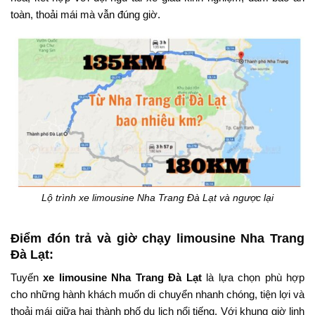
toàn, thoải mái mà vẫn đúng giờ.
Lộ trình xe limousine Nha Trang Đà Lạt và ngược lại
Điểm đón trả và giờ chạy limousine Nha Trang
Đà Lạt:
Tuyến
xe limousine Nha Trang Đà Lạt
là lựa chọn phù hợp
cho những hành khách muốn di chuyển nhanh chóng, tiện lợi và
thoải mái giữa hai thành phố du lịch nổi tiếng. Với khung giờ linh