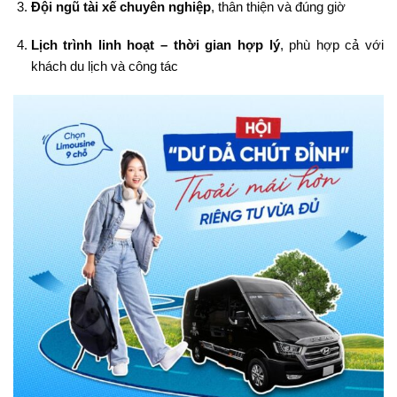
Đội ngũ tài xế chuyên nghiệp
, thân thiện và đúng giờ
Lịch trình linh hoạt – thời gian hợp lý
, phù hợp cả với
khách du lịch và công tác