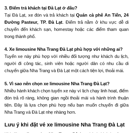
3. Điểm trả khách tại Đà Lạt ở đâu?
Tại Đà Lạt, xe đón và trả khách tại
Quán cà phê An Tiến, 24
Đường Pasteur, TP. Đà Lạt
. Điểm trả nằm ở khu vực dễ di
chuyển đến khách sạn, homestay hoặc các điểm tham quan
trong thành phố.
4. Xe limousine Nha Trang Đà Lạt phù hợp với những ai?
Tuyến xe này phù hợp với nhiều đối tượng như khách du lịch,
người đi công tác, sinh viên hoặc người dân có nhu cầu di
chuyển giữa Nha Trang và Đà Lạt một cách tiện lợi, thoải mái.
5. Vì sao nên chọn xe limousine Nha Trang Đà Lạt?
Nhiều hành khách chọn tuyến xe này vì lịch chạy linh hoạt, điểm
đón trả rõ ràng, không gian ngồi thoải mái và hành trình thuận
tiện. Đây là lựa chọn phù hợp nếu bạn muốn chuyến đi giữa
Nha Trang và Đà Lạt nhẹ nhàng hơn.
Lưu ý khi đặt vé xe limousine Nha Trang Đà Lạt