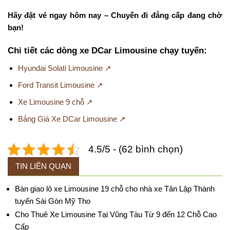
Hãy đặt vé ngay hôm nay – Chuyến đi đẳng cấp đang chờ
bạn!
Chi tiết các dòng xe DCar Limousine chạy tuyến:
Hyundai Solati Limousine
↗
Ford Transit Limousine
↗
Xe Limousine 9 chỗ
↗
Bảng Giá Xe DCar Limousine
↗
4.5/5 - (62 bình chọn)
TIN LIÊN QUAN
Bàn giao lô xe Limousine 19 chỗ cho nhà xe Tân Lập Thành
tuyến Sài Gòn Mỹ Tho
Cho Thuê Xe Limousine Tại Vũng Tàu Từ 9 đến 12 Chỗ Cao
Cấp