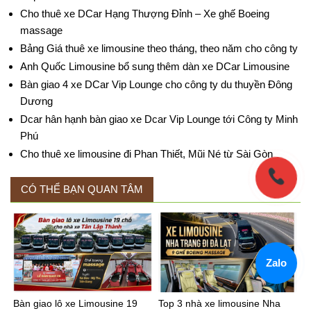
Cho thuê xe DCar Hạng Thượng Đỉnh – Xe ghế Boeing
massage
Bảng Giá thuê xe limousine theo tháng, theo năm cho công ty
Anh Quốc Limousine bổ sung thêm dàn xe DCar Limousine
Bàn giao 4 xe DCar Vip Lounge cho công ty du thuyền Đông
Dương
Dcar hân hạnh bàn giao xe Dcar Vip Lounge tới Công ty Minh
Phú
Cho thuê xe limousine đi Phan Thiết, Mũi Né từ Sài Gòn
CÓ THỂ BẠN QUAN TÂM
Zalo
Bàn giao lô xe Limousine 19
Top 3 nhà xe limousine Nha