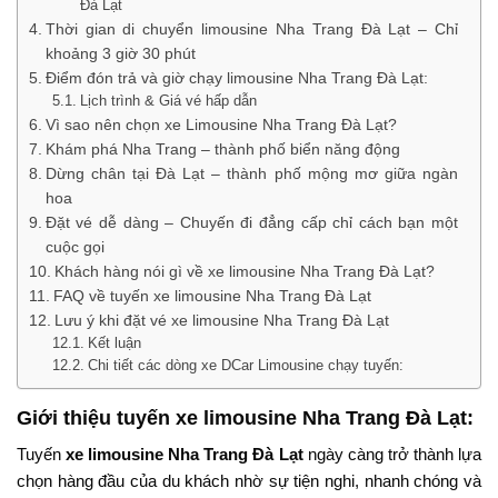
Đà Lạt
Thời gian di chuyển limousine Nha Trang Đà Lạt – Chỉ
khoảng 3 giờ 30 phút
Điểm đón trả và giờ chạy limousine Nha Trang Đà Lạt:
Lịch trình & Giá vé hấp dẫn
Vì sao nên chọn xe Limousine Nha Trang Đà Lạt?
Khám phá Nha Trang – thành phố biển năng động
Dừng chân tại Đà Lạt – thành phố mộng mơ giữa ngàn
hoa
Đặt vé dễ dàng – Chuyến đi đẳng cấp chỉ cách bạn một
cuộc gọi
Khách hàng nói gì về xe limousine Nha Trang Đà Lạt?
FAQ về tuyến xe limousine Nha Trang Đà Lạt
Lưu ý khi đặt vé xe limousine Nha Trang Đà Lạt
Kết luận
Chi tiết các dòng xe DCar Limousine chạy tuyến:
Giới thiệu tuyến xe limousine Nha Trang Đà Lạt:
Tuyến
xe limousine Nha Trang Đà Lạt
ngày càng trở thành lựa
chọn hàng đầu của du khách nhờ sự tiện nghi, nhanh chóng và