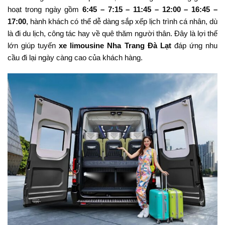
hoạt trong ngày gồm
6:45 – 7:15 – 11:45 – 12:00 – 16:45 –
17:00
, hành khách có thể dễ dàng sắp xếp lịch trình cá nhân, dù
là đi du lịch, công tác hay về quê thăm người thân. Đây là lợi thế
lớn giúp tuyến
xe limousine Nha Trang Đà Lạt
đáp ứng nhu
cầu đi lại ngày càng cao của khách hàng.