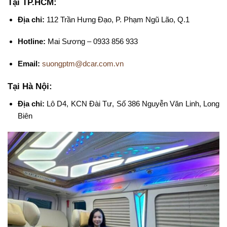
Tại TP.HCM:
Địa chỉ:
112 Trần Hưng Đạo, P. Phạm Ngũ Lão, Q.1
Hotline:
Mai Sương – 0933 856 933
Email:
suongptm@dcar.com.vn
Tại Hà Nội:
Địa chỉ:
Lô D4, KCN Đài Tư, Số 386 Nguyễn Văn Linh, Long
Biên