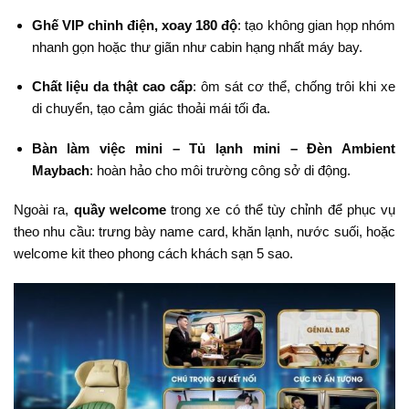
Ghế VIP chỉnh điện, xoay 180 độ
: tạo không gian họp nhóm
nhanh gọn hoặc thư giãn như cabin hạng nhất máy bay.
Chất liệu da thật cao cấp
: ôm sát cơ thể, chống trôi khi xe
di chuyển, tạo cảm giác thoải mái tối đa.
Bàn làm việc mini – Tủ lạnh mini – Đèn Ambient
Maybach
: hoàn hảo cho môi trường công sở di động.
Ngoài ra,
quầy welcome
trong xe có thể tùy chỉnh để phục vụ
theo nhu cầu: trưng bày name card, khăn lạnh, nước suối, hoặc
welcome kit theo phong cách khách sạn 5 sao.