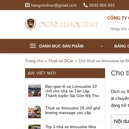
Skip
hangotodcar@gmail.com
0933 856 933
to
content
CÔNG TY 
Tìm
kiếm:
DANH MỤC SẢN PHẨM
BẢNG G
Trang chủ
»
Thuê xe DCar
»
Cho thuê xe limousine tại
Cho t
BÀI VIẾT MỚI
Bàn giao lô xe Limousine 19
chỗ cho nhà xe Tân Lập
Dịch vụ
t
Thành tuyến Sài Gòn Mỹ Tho
di chuyển
đang trở 
Thuê xe limousine 29 chỗ ghế
boeing massage cao cấp
Nội d
Top 3 nhà xe limousine Nha