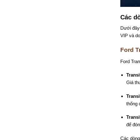
Các dò
Dưới đây 
VIP và do
Ford T
Ford Tran
Trans
Giá th
Transi
thống 
Trans
để đón
Các dòng 