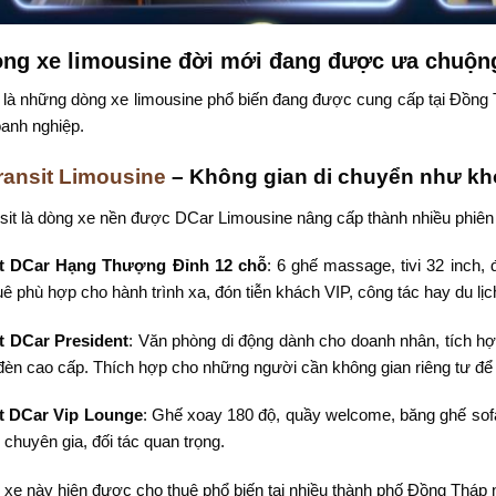
ng xe limousine đời mới đang được ưa chuộng
là những dòng xe limousine phổ biến đang được cung cấp tại Đồng 
anh nghiệp.
ransit Limousine
– Không gian di chuyển như kh
sit là dòng xe nền được DCar Limousine nâng cấp thành nhiều phiên
it DCar Hạng Thượng Đỉnh 12 chỗ
: 6 ghế massage, tivi 32 inch,
uê phù hợp cho hành trình xa, đón tiễn khách VIP, công tác hay du lị
t DCar President
: Văn phòng di động dành cho doanh nhân, tích hợp
đèn cao cấp. Thích hợp cho những người cần không gian riêng tư để 
it DCar Vip Lounge
: Ghế xoay 180 độ, quầy welcome, băng ghế sof
 chuyên gia, đối tác quan trọng.
xe này hiện được cho thuê phổ biến tại nhiều thành phố Đồng Thá