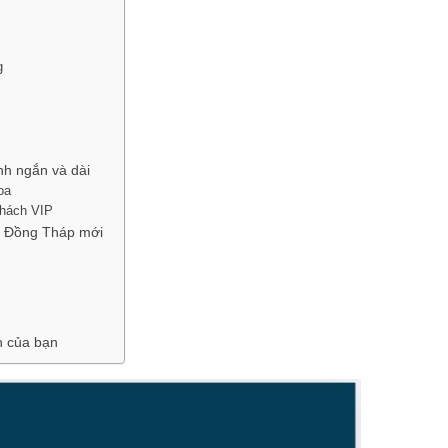
g
nh ngắn và dài
oa
khách VIP
ng Đồng Tháp mới
h của bạn