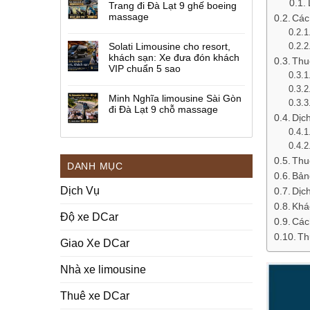
Trang đi Đà Lạt 9 ghế boeing
massage
Các
Solati Limousine cho resort,
khách sạn: Xe đưa đón khách
Thu
VIP chuẩn 5 sao
Minh Nghĩa limousine Sài Gòn
đi Đà Lạt 9 chỗ massage
Dịc
Thu
DANH MỤC
Bản
Dịch Vụ
Dịc
Khá
Độ xe DCar
Các
Th
Giao Xe DCar
Nhà xe limousine
Thuê xe DCar