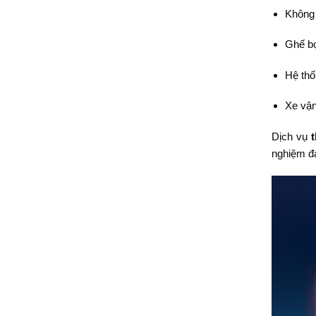
Không 
Ghế bọ
Hệ thố
Xe vận
Dịch vụ
nghiệm đá