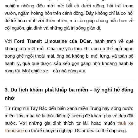
nghiệm những điều mới mẻ: bắt cá dưới ruộng, hái trái trong
vườn, ngắm hoàng hôn trên cánh đồng. Đây không chỉ là cơ hội
để trẻ hòa mình với thiên nhiên, mà còn giúp chúng hiểu hơn về
cội nguồn, gia đình và những giá trị sống giản dị.
Với
Ford Transit Limousine của DCar
, hành trình về quê
không còn mệt mỏi. Cha mẹ yên tâm khi con có thể ngủ ngon
trong ghế ngồi thoải mái, ông bà không bị mỏi lưng, và toàn bộ
hành lý, quà quê được sắp xếp gọn gàng nhờ khoang hành lý
rộng rãi. Một chiếc xe – cả nhà cùng vui.
3. Du lịch khám phá khắp ba miền – kỳ nghỉ hè đáng
nhớ
Từ rừng núi Tây Bắc đến biển xanh miền Trung hay sông nước
miền Tây, mùa hè là thời điểm lý tưởng để khám phá vẻ đẹp đất
nước. Với những gia đình thích tự lái, hoặc muốn
thuê xe
limousine
có tài xế chuyên nghiệp, DCar đều có thể đáp ứng.