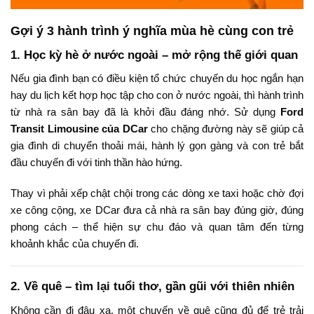
Gợi ý 3 hành trình ý nghĩa mùa hè cùng con trẻ
1. Học kỳ hè ở nước ngoài – mở rộng thế giới quan
Nếu gia đình bạn có điều kiện tổ chức chuyến du học ngắn hạn
hay du lịch kết hợp học tập cho con ở nước ngoài, thì hành trình
từ nhà ra sân bay đã là khởi đầu đáng nhớ. Sử dụng
Ford
Transit Limousine của DCar
cho chặng đường này sẽ giúp cả
gia đình di chuyển thoải mái, hành lý gọn gàng và con trẻ bắt
đầu chuyến đi với tinh thần hào hứng.
Thay vì phải xếp chật chội trong các dòng xe taxi hoặc chờ đợi
xe công cộng, xe DCar đưa cả nhà ra sân bay đúng giờ, đúng
phong cách – thể hiện sự chu đáo và quan tâm đến từng
khoảnh khắc của chuyến đi.
2. Về quê – tìm lại tuổi thơ, gần gũi với thiên nhiên
Không cần đi đâu xa, một chuyến về quê cũng đủ để trẻ trải