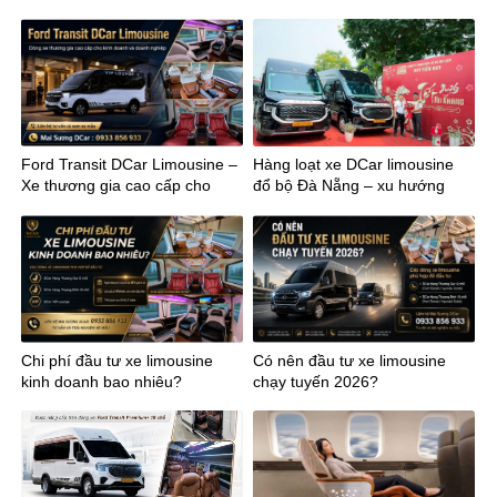
đất
Ford Transit DCar Limousine –
Hàng loạt xe DCar limousine
Xe thương gia cao cấp cho
đổ bộ Đà Nẵng – xu hướng
kinh doanh
mới của vận chuyển cao cấp
miền Trung
Chi phí đầu tư xe limousine
Có nên đầu tư xe limousine
kinh doanh bao nhiêu?
chạy tuyến 2026?