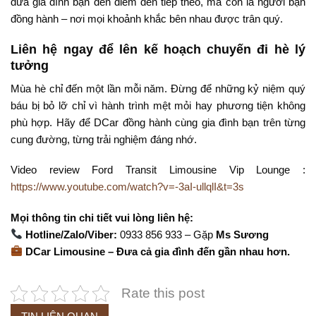
đưa gia đình bạn đến điểm đến tiếp theo, mà còn là người bạn
đồng hành – nơi mọi khoảnh khắc bên nhau được trân quý.
Liên hệ ngay để lên kế hoạch chuyến đi hè lý
tưởng
Mùa hè chỉ đến một lần mỗi năm. Đừng để những kỷ niệm quý
báu bị bỏ lỡ chỉ vì hành trình mệt mỏi hay phương tiện không
phù hợp. Hãy để DCar đồng hành cùng gia đình bạn trên từng
cung đường, từng trải nghiệm đáng nhớ.
Video review Ford Transit Limousine Vip Lounge :
https://www.youtube.com/watch?v=-3aI-ullqlI&t=3s
Mọi thông tin chi tiết vui lòng liên hệ:
Hotline/Zalo/Viber:
0933 856 933 – Gặp
Ms Sương
DCar Limousine – Đưa cả gia đình đến gần nhau hơn.
Rate this post