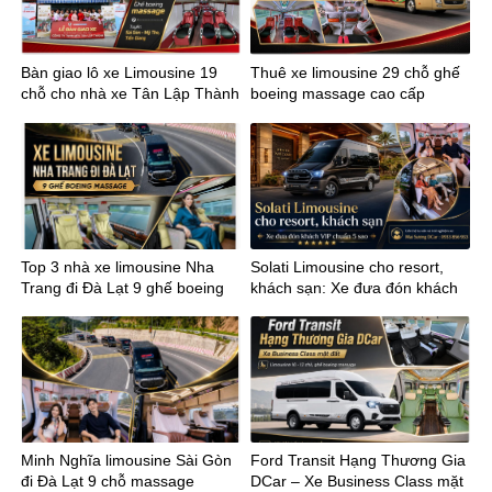
Bàn giao lô xe Limousine 19
Thuê xe limousine 29 chỗ ghế
chỗ cho nhà xe Tân Lập Thành
boeing massage cao cấp
tuyến Sài Gòn Mỹ Tho
Top 3 nhà xe limousine Nha
Solati Limousine cho resort,
Trang đi Đà Lạt 9 ghế boeing
khách sạn: Xe đưa đón khách
massage
VIP chuẩn 5 sao
Minh Nghĩa limousine Sài Gòn
Ford Transit Hạng Thương Gia
đi Đà Lạt 9 chỗ massage
DCar – Xe Business Class mặt