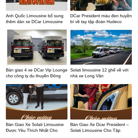
Anh Quốc Limousine bổ sung
DCar President màu đen huyền
thêm dàn xe DCar Limousine
bí về tay tập đoàn Hudeco
Bàn giao 4 xe DCar Vip Lounge
Solati limousine 12 ghế về với
cho công ty du thuyền Đông
nhà xe Long Vân
Dương
Bàn Giao Xe Solati Limousine
Bàn Giao Xe Dcar President –
Được Yêu Thích Nhất Cho
Solati Limousine Cho Tập
Mirai Human
Đoàn Quang Minh (Hà Nội)