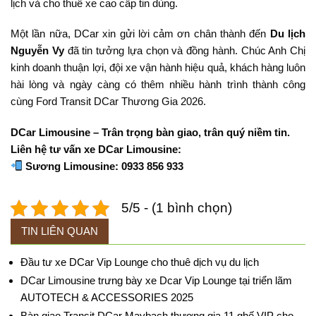
lịch và cho thuê xe cao cấp tin dùng.
Một lần nữa, DCar xin gửi lời cảm ơn chân thành đến
Du lịch
Nguyễn Vy
đã tin tưởng lựa chọn và đồng hành. Chúc Anh Chị
kinh doanh thuận lợi, đội xe vận hành hiệu quả, khách hàng luôn
hài lòng và ngày càng có thêm nhiều hành trình thành công
cùng Ford Transit DCar Thương Gia 2026.
DCar Limousine – Trân trọng bàn giao, trân quý niềm tin.
Liên hệ tư vấn xe DCar Limousine:
Sương Limousine: 0933 856 933
5/5 - (1 bình chọn)
TIN LIÊN QUAN
Đầu tư xe DCar Vip Lounge cho thuê dịch vụ du lịch
DCar Limousine trưng bày xe Dcar Vip Lounge tại triển lãm
AUTOTECH & ACCESSORIES 2025
Bàn giao Transit DCar Maybach thương gia 11 ghế VIP cho