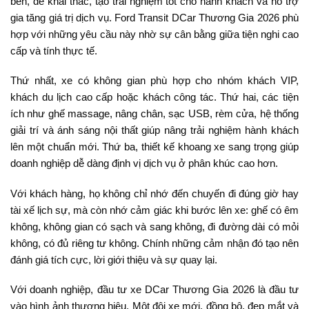
bền, dễ khai thác, tạo trải nghiệm tốt cho hành khách và hỗ trợ
gia tăng giá trị dịch vụ. Ford Transit DCar Thương Gia 2026 phù
hợp với những yêu cầu này nhờ sự cân bằng giữa tiện nghi cao
cấp và tính thực tế.
Thứ nhất, xe có không gian phù hợp cho nhóm khách VIP,
khách du lịch cao cấp hoặc khách công tác. Thứ hai, các tiện
ích như ghế massage, nâng chân, sạc USB, rèm cửa, hệ thống
giải trí và ánh sáng nội thất giúp nâng trải nghiệm hành khách
lên một chuẩn mới. Thứ ba, thiết kế khoang xe sang trọng giúp
doanh nghiệp dễ dàng định vị dịch vụ ở phân khúc cao hơn.
Với khách hàng, họ không chỉ nhớ đến chuyến đi đúng giờ hay
tài xế lịch sự, mà còn nhớ cảm giác khi bước lên xe: ghế có êm
không, không gian có sạch và sang không, đi đường dài có mỏi
không, có đủ riêng tư không. Chính những cảm nhận đó tạo nên
đánh giá tích cực, lời giới thiệu và sự quay lại.
Với doanh nghiệp, đầu tư xe DCar Thương Gia 2026 là đầu tư
vào hình ảnh thương hiệu. Một đội xe mới, đồng bộ, đẹp mắt và