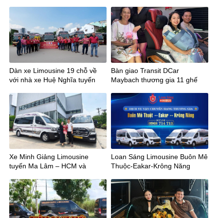
mới của vận chuyển cao cấp
Nguyễn Travel
miền Trung
Dàn xe Limousine 19 chỗ về
Bàn giao Transit DCar
với nhà xe Huệ Nghĩa tuyến
Maybach thương gia 11 ghế
Sài Gòn – Tây Ninh
VIP cho Phong Cảnh Travel
Xe Minh Giảng Limousine
Loan Sáng Limousine Buôn Mê
tuyến Ma Lâm – HCM và
Thuộc-Eakar-Krông Năng
ngược lại