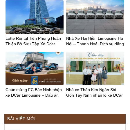
Lotte Rental Tiên Phong Hoàn
Nhà Xe Hải Hiền Limousine Hà
Thiện Bộ Sưu Tập Xe Dcar
Nội – Thanh Hoá: Dịch vụ đẳng
Limousine Cho Thuê
cấp, đón tận nơi
Chúc mừng FC Bắc Ninh nhận
Nhà xe Thảo Kim Ngân Sài
xe DCar Limousine – Dấu ấn
Gòn Tây Ninh nhận lô xe DCar
chuyên nghiệp trên hành trình
khủng: Nâng tầm trải nghiệm di
mới
chuyển
BÀI VIẾT MỚI