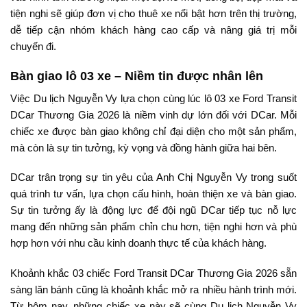
tiện nghi sẽ giúp đơn vị cho thuê xe nổi bật hơn trên thị trường,
dễ tiếp cận nhóm khách hàng cao cấp và nâng giá trị mỗi
chuyến đi.
Bàn giao lô 03 xe – Niềm tin được nhân lên
Việc Du lịch Nguyễn Vy lựa chọn cùng lúc lô 03 xe Ford Transit
DCar Thương Gia 2026 là niềm vinh dự lớn đối với DCar. Mỗi
chiếc xe được bàn giao không chỉ đại diện cho một sản phẩm,
mà còn là sự tin tưởng, kỳ vọng và đồng hành giữa hai bên.
DCar trân trọng sự tin yêu của Anh Chị Nguyễn Vy trong suốt
quá trình tư vấn, lựa chọn cấu hình, hoàn thiện xe và bàn giao.
Sự tin tưởng ấy là động lực để đội ngũ DCar tiếp tục nỗ lực
mang đến những sản phẩm chỉn chu hơn, tiện nghi hơn và phù
hợp hơn với nhu cầu kinh doanh thực tế của khách hàng.
Khoảnh khắc 03 chiếc Ford Transit DCar Thương Gia 2026 sẵn
sàng lăn bánh cũng là khoảnh khắc mở ra nhiều hành trình mới.
Từ hôm nay, những chiếc xe này sẽ cùng Du lịch Nguyễn Vy