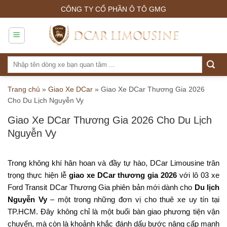
Skip
CÔNG TY CỔ PHẦN Ô TÔ GMG
to
content
Tìm
kiếm:
Trang chủ
»
Giao Xe DCar
»
Giao Xe DCar Thương Gia 2026
Cho Du Lịch Nguyễn Vy
Giao Xe DCar Thương Gia 2026 Cho Du Lịch
Nguyễn Vy
Trong không khí hân hoan và đầy tự hào, DCar Limousine trân
trọng thực hiện lễ
giao xe DCar thương gia 2026
với lô 03 xe
Ford Transit DCar Thương Gia phiên bản mới dành cho
Du lịch
Nguyễn Vy
– một trong những đơn vị cho thuê xe uy tín tại
TP.HCM. Đây không chỉ là một buổi bàn giao phương tiện vận
chuyển, mà còn là khoảnh khắc đánh dấu bước nâng cấp mạnh