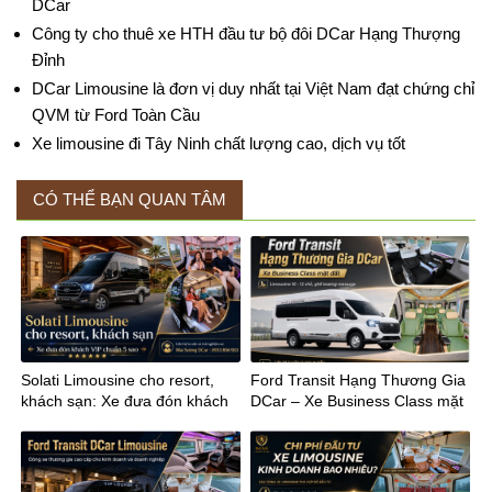
DCar
Công ty cho thuê xe HTH đầu tư bộ đôi DCar Hạng Thượng
Đỉnh
DCar Limousine là đơn vị duy nhất tại Việt Nam đạt chứng chỉ
QVM từ Ford Toàn Cầu
Xe limousine đi Tây Ninh chất lượng cao, dịch vụ tốt
CÓ THỂ BẠN QUAN TÂM
Solati Limousine cho resort,
Ford Transit Hạng Thương Gia
khách sạn: Xe đưa đón khách
DCar – Xe Business Class mặt
VIP chuẩn 5 sao
đất