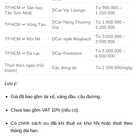
TP.HCM ⇌ Sân bay
Từ 900.000 –
DCar Vip Lounge
Tân Sơn Nhất
1.200.000
DCar Hạng Thương
Từ 1.800.000 –
TP.HCM ⇌ Vũng Tàu
Gia
2.200.000
Từ 3.000.000 –
TP.HCM ⇌ Mũi Né
DCar style Maybach
3.500.000
Từ 5.500.000 –
TP.HCM ⇌ Đà Lạt
DCar President
6.000.000
Thuê theo ngày (nội
Các dòng xe
Từ 2.500.000/ngày
thành)
Lưu ý:
Giá đã bao gồm tài xế, xăng dầu, cầu đường.
Chưa bao gồm VAT 10% (nếu có).
Có chính sách ưu đãi khi thuê xe khứ hồi hoặc thuê theo
tháng dài hạn.