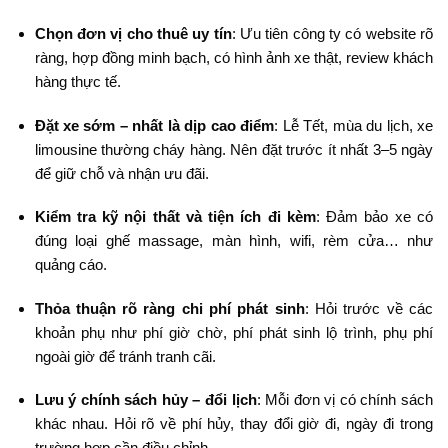
Chọn đơn vị cho thuê uy tín
: Ưu tiên công ty có website rõ
ràng, hợp đồng minh bạch, có hình ảnh xe thật, review khách
hàng thực tế.
Đặt xe sớm – nhất là dịp cao điểm
: Lễ Tết, mùa du lịch, xe
limousine thường cháy hàng. Nên đặt trước ít nhất 3–5 ngày
để giữ chỗ và nhận ưu đãi.
Kiểm tra kỹ nội thất và tiện ích đi kèm
: Đảm bảo xe có
đúng loại ghế massage, màn hình, wifi, rèm cửa… như
quảng cáo.
Thỏa thuận rõ ràng chi phí phát sinh
: Hỏi trước về các
khoản phụ như phí giờ chờ, phí phát sinh lộ trình, phụ phí
ngoài giờ để tránh tranh cãi.
Lưu ý chính sách hủy – đổi lịch
: Mỗi đơn vị có chính sách
khác nhau. Hỏi rõ về phí hủy, thay đổi giờ đi, ngày đi trong
trường hợp cần điều chỉnh.