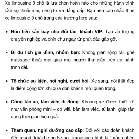
Xe limousine 9 chỗ là lựa chọn hoàn hảo cho những hành trình
cần sự thoải mái, riêng tư và đẳng cấp. Bạn nên cân nhắc thuê
xe limousine 9 chỗ trong các trường hợp sau:
Đón tiễn sân bay cho đối tác, khách VIP
: Tạo ấn tượng
chuyên nghiệp và chỉn chu ngay từ phút đầu gặp gỡ.
Đi du lịch gia đình, nhóm bạn
: Không gian rộng rãi, ghế
massage thoải mái giúp mọi người thư giãn trên cả hành
trình dài.
Tổ chức sự kiện, hội nghị, cưới hỏi
: Xe sang, nội thất đẹp
là điểm cộng lớn khi đưa đón khách mời quan trọng.
Công tác xa, làm việc di động
: Khoang xe được thiết kế
như văn phòng mini – có wifi, bàn làm việc, tủ lạnh, giúp tận
dụng thời gian hiệu quả.
Tham quan, nghỉ dưỡng cao cấp
: Đối với các đoàn khách
đến resort, khách sạn 5 sao, limousine chính là “mảnh ghép