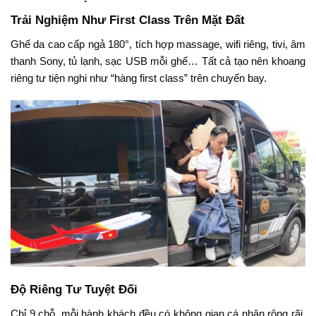
Trải Nghiệm Như First Class Trên Mặt Đất
Ghế da cao cấp ngả 180°, tích hợp massage, wifi riêng, tivi, âm
thanh Sony, tủ lạnh, sạc USB mỗi ghế… Tất cả tạo nên khoang
riêng tư tiện nghi như “hàng first class” trên chuyến bay.
Độ Riêng Tư Tuyệt Đối
Chỉ 9 chỗ, mỗi hành khách đều có không gian cá nhân rộng rãi,