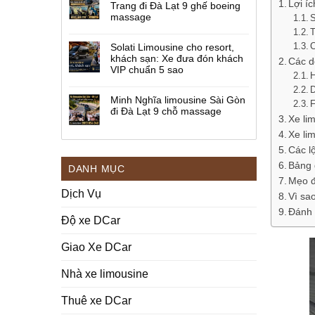
Lợi í
Trang đi Đà Lạt 9 ghế boeing
massage
S
T
C
Solati Limousine cho resort,
khách sạn: Xe đưa đón khách
Các d
VIP chuẩn 5 sao
H
D
Minh Nghĩa limousine Sài Gòn
F
đi Đà Lạt 9 chỗ massage
Xe li
Xe li
Các l
Bảng 
DANH MỤC
Mẹo đ
Dịch Vụ
Vì sa
Đánh 
Độ xe DCar
Giao Xe DCar
Nhà xe limousine
Thuê xe DCar