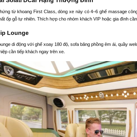
i Solati DCar Hạng Thượng Đỉnh
ứng từ khoang First Class, dòng xe này có 4–6 ghế massage công n
thất ốp gỗ tự nhiên. Thích hợp cho nhóm khách VIP hoặc gia đình cần 
ip Lounge
unge di động với ghế xoay 180 độ, sofa băng phồng êm ái, quầy welco
iệp cần tiếp khách ngay trên xe.