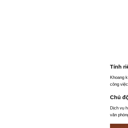
Tính r
Khoang kh
công việc
Chủ độ
Dịch vụ h
văn phòn