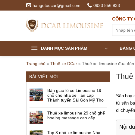
Skip
hangotodcar@gmail.com
0933 856 933
to
content
CÔNG TY 
Tìm
kiếm:
DANH MỤC SẢN PHẨM
BẢNG G
Trang chủ
»
Thuê xe DCar
»
Thuê xe limousine đưa đón
Thuê 
BÀI VIẾT MỚI
Bàn giao lô xe Limousine 19
chỗ cho nhà xe Tân Lập
Sân bay q
Thành tuyến Sài Gòn Mỹ Tho
từ sân ba
di chuyể
Thuê xe limousine 29 chỗ ghế
boeing massage cao cấp
Nội d
Top 3 nhà xe limousine Nha