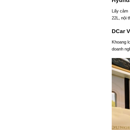
Hyunda
Lấy cảm h
22L, nội 
DCar V
Khoang lo
doanh ngh