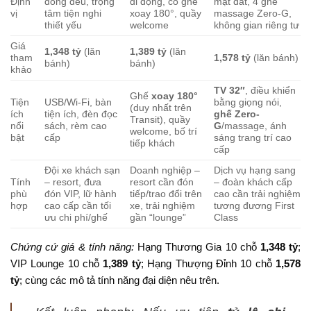
Định
đồng đều, trọng
di động, có ghế
mặt đất, 4 ghế
vị
tâm tiện nghi
xoay 180°, quầy
massage Zero-G,
thiết yếu
welcome
không gian riêng tư
Giá
1,348 tỷ
(lăn
1,389 tỷ
(lăn
tham
1,578 tỷ
(lăn bánh)
bánh)
bánh)
khảo
TV 32″
, điều khiển
Ghế
xoay 180°
Tiện
USB/Wi-Fi, bàn
bằng giọng nói,
(duy nhất trên
ích
tiện ích, đèn đọc
ghế Zero-
Transit), quầy
nổi
sách, rèm cao
G
/massage, ánh
welcome, bố trí
bật
cấp
sáng trang trí cao
tiếp khách
cấp
Đội xe khách sạn
Doanh nghiệp –
Dịch vụ hạng sang
Tính
– resort, đưa
resort cần đón
– đoàn khách cấp
phù
đón VIP, lữ hành
tiếp/trao đổi trên
cao cần trải nghiệm
hợp
cao cấp cần tối
xe, trải nghiệm
tương đương First
ưu chi phí/ghế
gần “lounge”
Class
Chứng cứ giá & tính năng:
Hạng Thương Gia 10 chỗ
1,348 tỷ
;
VIP Lounge 10 chỗ
1,389 tỷ
; Hạng Thượng Đỉnh 10 chỗ
1,578
tỷ
; cùng các mô tả tính năng đại diện nêu trên.