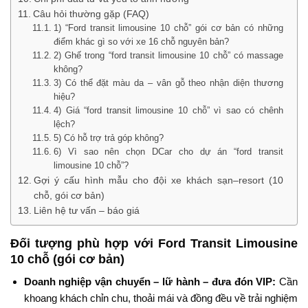
Câu hỏi thường gặp (FAQ)
1) “Ford transit limousine 10 chỗ” gói cơ bản có những
điểm khác gì so với xe 16 chỗ nguyên bản?
2) Ghế trong “ford transit limousine 10 chỗ” có massage
không?
3) Có thể đặt màu da – vân gỗ theo nhận diện thương
hiệu?
4) Giá “ford transit limousine 10 chỗ” vì sao có chênh
lệch?
5) Có hỗ trợ trả góp không?
6) Vì sao nên chọn DCar cho dự án “ford transit
limousine 10 chỗ”?
Gợi ý cấu hình mẫu cho đội xe khách sạn–resort (10
chỗ, gói cơ bản)
Liên hệ tư vấn – báo giá
Đối tượng phù hợp với Ford Transit Limousine
10 chỗ (gói cơ bản)
Doanh nghiệp vận chuyển – lữ hành – đưa đón VIP:
Cần
khoang khách chỉn chu, thoải mái và đồng đều về trải nghiệm