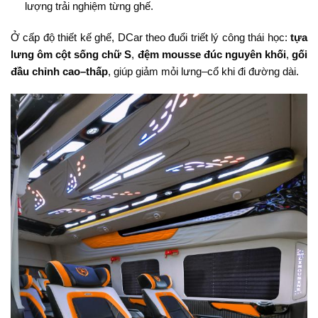
lượng trải nghiệm từng ghế.
Ở cấp độ thiết kế ghế, DCar theo đuổi triết lý công thái học:
tựa
lưng ôm cột sống chữ S
,
đệm mousse đúc nguyên khối
,
gối
đầu chỉnh cao–thấp
, giúp giảm mỏi lưng–cổ khi đi đường dài.