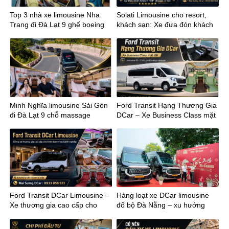
Top 3 nhà xe limousine Nha
Solati Limousine cho resort,
Trang đi Đà Lạt 9 ghế boeing
khách sạn: Xe đưa đón khách
massage
VIP chuẩn 5 sao
Minh Nghĩa limousine Sài Gòn
Ford Transit Hạng Thương Gia
đi Đà Lạt 9 chỗ massage
DCar – Xe Business Class mặt
đất
Ford Transit DCar Limousine –
Hàng loạt xe DCar limousine
Xe thương gia cao cấp cho
đổ bộ Đà Nẵng – xu hướng
kinh doanh
mới của vận chuyển cao cấp
miền Trung