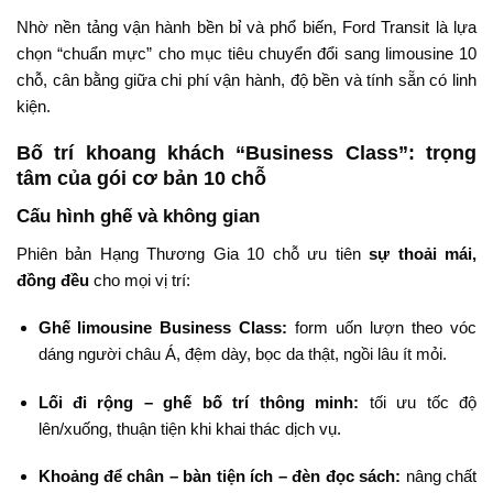
Nhờ nền tảng vận hành bền bỉ và phổ biến, Ford Transit là lựa
chọn “chuẩn mực” cho mục tiêu chuyển đổi sang limousine 10
chỗ, cân bằng giữa chi phí vận hành, độ bền và tính sẵn có linh
kiện.
Bố trí khoang khách “Business Class”: trọng
tâm của gói cơ bản 10 chỗ
Cấu hình ghế và không gian
Phiên bản Hạng Thương Gia 10 chỗ ưu tiên
sự thoải mái,
đồng đều
cho mọi vị trí:
Ghế limousine Business Class:
form uốn lượn theo vóc
dáng người châu Á, đệm dày, bọc da thật, ngồi lâu ít mỏi.
Lối đi rộng – ghế bố trí thông minh:
tối ưu tốc độ
lên/xuống, thuận tiện khi khai thác dịch vụ.
Khoảng để chân – bàn tiện ích – đèn đọc sách:
nâng chất