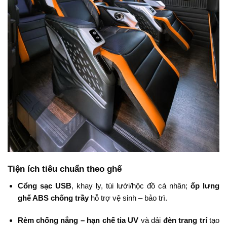
Tiện ích tiêu chuẩn theo ghế
Cổng sạc USB
, khay ly, túi lưới/hộc đồ cá nhân;
ốp lưng
ghế ABS chống trầy
hỗ trợ vệ sinh – bảo trì.
Rèm chống nắng – hạn chế tia UV
và dải
đèn trang trí
tạo