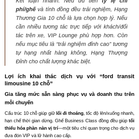
Kết luận nhanh: Nếu ưu tiên
tỷ lệ chi
phí/ghế
và tính đồng đều trải nghiệm, Hạng
Thương Gia 10 chỗ là lựa chọn hợp lý. Nếu
cần nhiều tương tác trực tiếp với khách/đối
tác trên xe, VIP Lounge phù hợp hơn. Còn
nếu mục tiêu là “trải nghiệm đỉnh cao” tương
tự hạng nhất hàng không, Hạng Thượng
Đỉnh cho chất lượng khác biệt.
Lợi ích khai thác dịch vụ với “ford transit
limousine 10 chỗ”
Gia tăng mức sẵn sàng phục vụ và doanh thu trên
mỗi chuyến
Cấu trúc 10 chỗ giúp giữ
lối đi thoáng
, tốc độ lên/xuống nhanh,
hạn chế thời gian dừng. Ghế Business Class đồng đều giúp
tối
thiểu hóa phàn nàn vị trí
—một tiêu chí quan trọng cho dịch vụ
đưa đón VIP và lữ hành cao cấp.