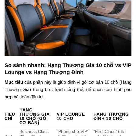
So sánh nhanh: Hạng Thương Gia 10 chỗ vs VIP
Lounge vs Hạng Thượng Đỉnh
Mục tiêu
của phần này là giúp định vị gói cơ bản 10 chỗ (Hạng
Thương Gia) trong bức tranh tổng thể, để chọn cấu hình phù
hợp bài toán đầu tư.
HẠNG
TIÊU
THƯƠNG GIA
VIP LOUNGE
HẠNG THƯỢNG
CHÍ
10 CHỖ (GÓI
10 CHỖ
ĐỈNH 10 CHỖ
CƠ BẢN)
Business Class
“Phòng chờ VIP”
“First Class” trên