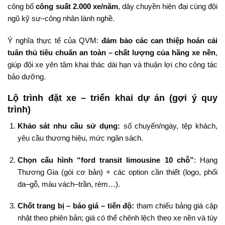
công bố
công suất 2.000 xe/năm
, dây chuyền hiện đại cùng đội
ngũ kỹ sư–công nhân lành nghề.
Ý nghĩa thực tế của QVM:
đảm bảo các can thiệp hoán cải
tuân thủ tiêu chuẩn an toàn – chất lượng của hãng xe nền
,
giúp đội xe yên tâm khai thác dài hạn và thuận lợi cho công tác
bảo dưỡng.
Lộ trình đặt xe – triển khai dự án (gợi ý quy
trình)
Khảo sát nhu cầu sử dụng:
số chuyến/ngày, tệp khách,
yêu cầu thương hiệu, mức ngân sách.
Chọn cấu hình “ford transit limousine 10 chỗ”
: Hạng
Thương Gia (gói cơ bản) + các option cần thiết (logo, phối
da–gỗ, màu vách–trần, rèm…).
Chốt trang bị – báo giá – tiến độ:
tham chiếu bảng giá cập
nhật theo phiên bản; giá có thể chênh lệch theo xe nền và tùy