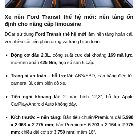
Xe nền Ford Transit thế hệ mới: nền tảng ổn
định cho nâng cấp limousine
DCar sử dụng
Ford Transit thế hệ mới
làm nền tảng hoán cải,
với nhiều cải tiến phần cứng và trang bị an toàn:
Động cơ dầu 2.3L
, công suất cực đại khoảng
169 mã lực
,
mô-men xoắn
425 Nm
, hộp số sàn 6 cấp.
Trang bị an toàn – hỗ trợ lái:
ABS/EBD, cân bằng điện tử,
camera lùi, cảm biến đỗ xe.
Tiện nghi khoang lái:
2 màn hình 12,3″, hỗ trợ Apple
CarPlay/Android Auto không dây.
Kích thước – nền tảng:
Bản tiêu chuẩn/Premium dài
5.998
x 2.068 x 2.775 mm
; bản Premium+
6.703 x 2.164 x 2.775
mm
; chiều dài cơ sở
3.750 mm
; mâm 16″.