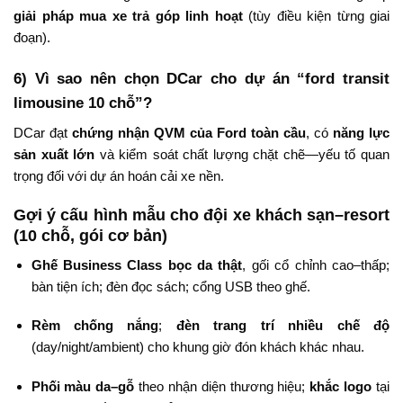
giải pháp mua xe trả góp linh hoạt
(tùy điều kiện từng giai
đoạn).
6) Vì sao nên chọn DCar cho dự án “ford transit
limousine 10 chỗ”?
DCar đạt
chứng nhận QVM của Ford toàn cầu
, có
năng lực
sản xuất lớn
và kiểm soát chất lượng chặt chẽ—yếu tố quan
trọng đối với dự án hoán cải xe nền.
Gợi ý cấu hình mẫu cho đội xe khách sạn–resort
(10 chỗ, gói cơ bản)
Ghế Business Class bọc da thật
, gối cổ chỉnh cao–thấp;
bàn tiện ích; đèn đọc sách; cổng USB theo ghế.
Rèm chống nắng
;
đèn trang trí nhiều chế độ
(day/night/ambient) cho khung giờ đón khách khác nhau.
Phối màu da–gỗ
theo nhận diện thương hiệu;
khắc logo
tại