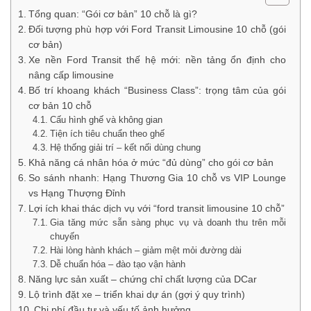
Tổng quan: “Gói cơ bản” 10 chỗ là gì?
Đối tượng phù hợp với Ford Transit Limousine 10 chỗ (gói
cơ bản)
Xe nền Ford Transit thế hệ mới: nền tảng ổn định cho
nâng cấp limousine
Bố trí khoang khách “Business Class”: trọng tâm của gói
cơ bản 10 chỗ
Cấu hình ghế và không gian
Tiện ích tiêu chuẩn theo ghế
Hệ thống giải trí – kết nối dùng chung
Khả năng cá nhân hóa ở mức “đủ dùng” cho gói cơ bản
So sánh nhanh: Hạng Thương Gia 10 chỗ vs VIP Lounge
vs Hạng Thượng Đỉnh
Lợi ích khai thác dịch vụ với “ford transit limousine 10 chỗ”
Gia tăng mức sẵn sàng phục vụ và doanh thu trên mỗi
chuyến
Hài lòng hành khách – giảm mệt mỏi đường dài
Dễ chuẩn hóa – đào tạo vận hành
Năng lực sản xuất – chứng chỉ chất lượng của DCar
Lộ trình đặt xe – triển khai dự án (gợi ý quy trình)
Chi phí đầu tư và yếu tố ảnh hưởng