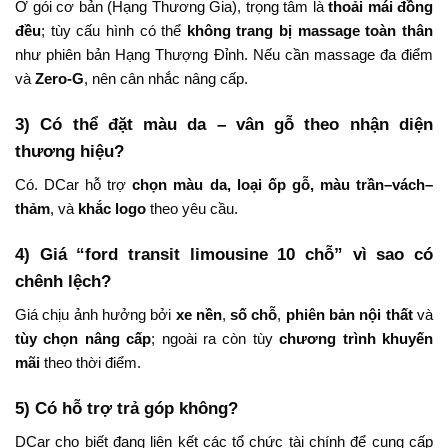
Ở gói cơ bản (Hạng Thương Gia), trọng tâm là
thoải mái đồng
đều
; tùy cấu hình có thể
không trang bị massage toàn thân
như phiên bản Hạng Thượng Đỉnh. Nếu cần massage đa điểm
và
Zero-G
, nên cân nhắc nâng cấp.
3) Có thể đặt màu da – vân gỗ theo nhận diện
thương hiệu?
Có. DCar hỗ trợ
chọn màu da, loại ốp gỗ, màu trần–vách–
thảm
, và
khắc logo
theo yêu cầu.
4) Giá “ford transit limousine 10 chỗ” vì sao có
chênh lệch?
Giá chịu ảnh hưởng bởi
xe nền
,
số chỗ
,
phiên bản nội thất
và
tùy chọn nâng cấp
; ngoài ra còn tùy
chương trình khuyến
mãi
theo thời điểm.
5) Có hỗ trợ trả góp không?
DCar cho biết đang liên kết các tổ chức tài chính để cung cấp