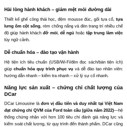
Hài lòng hành khách – giảm mệt mỏi đường dài
Thiết kế ghế công thái học, đệm mousse đúc, gối tựa cổ,
tựa
lưng ôm cột sống
, rèm chống nắng và đèn trang trí nhiều chế
độ giúp hành khách
đỡ mỏi
,
dễ ngủ
hoặc
tập trung làm việc
tùy ngữ cảnh.
Dễ chuẩn hóa – đào tạo vận hành
Hệ tiện ích tiêu chuẩn (USB/Wi-Fi/đèn đọc sách/bàn tiện ích)
giúp
chuẩn hóa quy trình phục vụ
và dễ đào tạo nhân viên:
hướng dẫn nhanh – kiểm tra nhanh – xử lý sự cố nhanh.
Năng lực sản xuất – chứng chỉ chất lượng của
DCar
DCar Limousine là
đơn vị đầu tiên và duy nhất tại Việt Nam
đạt chứng chỉ QVM của Ford toàn cầu (giữa năm 2022)
—hệ
thống chứng nhận với hơn 100 tiêu chí đánh giá năng lực và
kiểm soát chất lượng, từ quy trình đến thành phẩm. DCar cũng