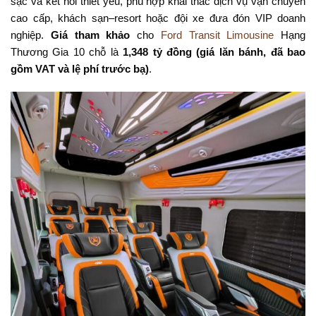
sạc và kết nối thiết yếu, phù hợp khai thác dịch vụ vận chuyển
cao cấp, khách sạn–resort hoặc đội xe đưa đón VIP doanh
nghiệp.
Giá tham khảo
cho
Ford Transit Limousine
Hạng
Thương Gia 10 chỗ là
1,348 tỷ đồng (giá lăn bánh, đã bao
gồm VAT và lệ phí trước bạ)
.