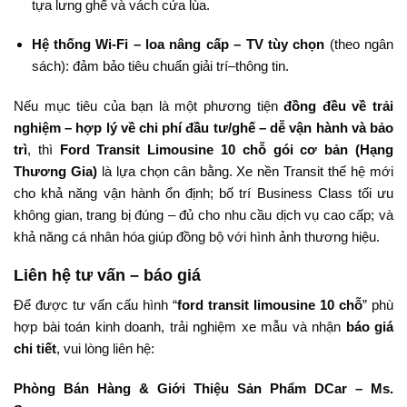
tựa lưng ghế và vách cửa lùa.
Hệ thống Wi-Fi – loa nâng cấp – TV tùy chọn
(theo ngân
sách): đảm bảo tiêu chuẩn giải trí–thông tin.
Nếu mục tiêu của bạn là một phương tiện
đồng đều về trải
nghiệm – hợp lý về chi phí đầu tư/ghế – dễ vận hành và bảo
trì
, thì
Ford Transit Limousine 10 chỗ gói cơ bản (Hạng
Thương Gia)
là lựa chọn cân bằng. Xe nền Transit thế hệ mới
cho khả năng vận hành ổn định; bố trí Business Class tối ưu
không gian, trang bị đúng – đủ cho nhu cầu dịch vụ cao cấp; và
khả năng cá nhân hóa giúp đồng bộ với hình ảnh thương hiệu.
Liên hệ tư vấn – báo giá
Để được tư vấn cấu hình “
ford transit limousine 10 chỗ
” phù
hợp bài toán kinh doanh, trải nghiệm xe mẫu và nhận
báo giá
chi tiết
, vui lòng liên hệ:
Phòng Bán Hàng & Giới Thiệu Sản Phẩm DCar – Ms.