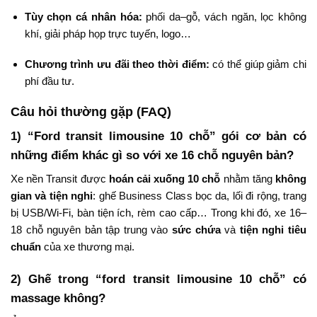
Tùy chọn cá nhân hóa:
phối da–gỗ, vách ngăn, lọc không
khí, giải pháp họp trực tuyến, logo…
Chương trình ưu đãi theo thời điểm:
có thể giúp giảm chi
phí đầu tư.
Câu hỏi thường gặp (FAQ)
1) “Ford transit limousine 10 chỗ” gói cơ bản có
những điểm khác gì so với xe 16 chỗ nguyên bản?
Xe nền Transit được
hoán cải xuống 10 chỗ
nhằm tăng
không
gian và tiện nghi
: ghế Business Class bọc da, lối đi rộng, trang
bị USB/Wi-Fi, bàn tiện ích, rèm cao cấp… Trong khi đó, xe 16–
18 chỗ nguyên bản tập trung vào
sức chứa
và
tiện nghi tiêu
chuẩn
của xe thương mại.
2) Ghế trong “ford transit limousine 10 chỗ” có
massage không?