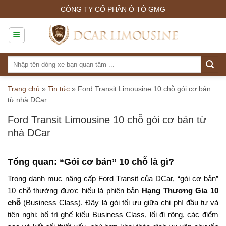
Skip
CÔNG TY CỔ PHẦN Ô TÔ GMG
to
content
Tìm
kiếm:
Trang chủ
»
Tin tức
»
Ford Transit Limousine 10 chỗ gói cơ bản
từ nhà DCar
Ford Transit Limousine 10 chỗ gói cơ bản từ
nhà DCar
Tổng quan: “Gói cơ bản” 10 chỗ là gì?
Trong danh mục nâng cấp Ford Transit của DCar, “gói cơ bản”
10 chỗ thường được hiểu là phiên bản
Hạng Thương Gia 10
chỗ
(Business Class). Đây là gói tối ưu giữa chi phí đầu tư và
tiện nghi: bố trí ghế kiểu Business Class, lối đi rộng, các điểm